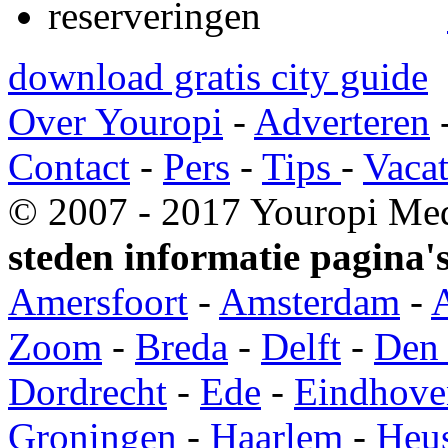
download gratis city guide
Over Youropi
-
Adverteren
Contact
-
Pers
-
Tips
-
Vacat
© 2007 - 2017 Youropi Med
steden informatie pagina's
Amersfoort
-
Amsterdam
-
Zoom
-
Breda
-
Delft
-
Den
Dordrecht
-
Ede
-
Eindhove
Groningen
-
Haarlem
-
Heu