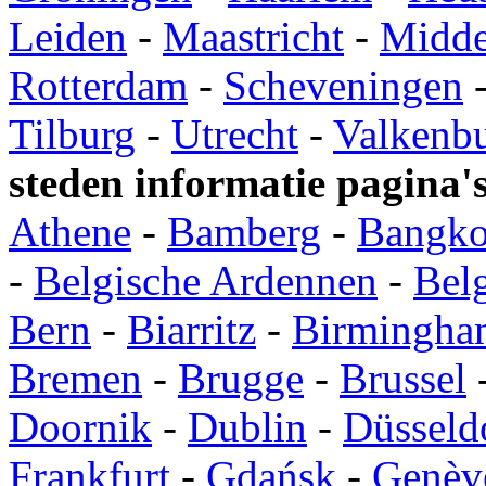
Leiden
-
Maastricht
-
Midde
Rotterdam
-
Scheveningen
Tilburg
-
Utrecht
-
Valkenb
steden informatie pagina'
Athene
-
Bamberg
-
Bangk
-
Belgische Ardennen
-
Bel
Bern
-
Biarritz
-
Birmingha
Bremen
-
Brugge
-
Brussel
Doornik
-
Dublin
-
Düsseld
Frankfurt
-
Gdańsk
-
Genèv