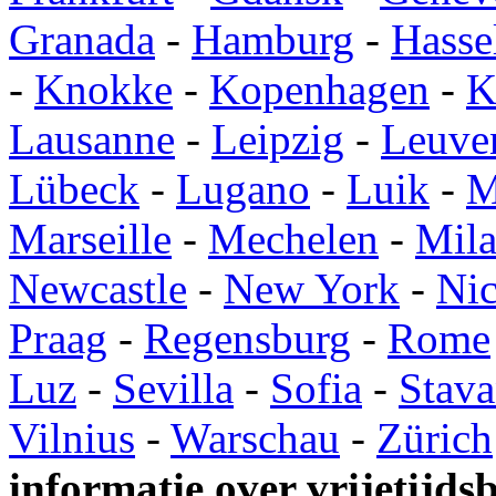
Granada
-
Hamburg
-
Hasse
-
Knokke
-
Kopenhagen
-
K
Lausanne
-
Leipzig
-
Leuve
Lübeck
-
Lugano
-
Luik
-
M
Marseille
-
Mechelen
-
Mil
Newcastle
-
New York
-
Ni
Praag
-
Regensburg
-
Rome
Luz
-
Sevilla
-
Sofia
-
Stava
Vilnius
-
Warschau
-
Zürich
informatie over vrijetijds