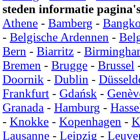
steden informatie pagina'
Athene
-
Bamberg
-
Bangk
-
Belgische Ardennen
-
Bel
Bern
-
Biarritz
-
Birmingha
Bremen
-
Brugge
-
Brussel
Doornik
-
Dublin
-
Düsseld
Frankfurt
-
Gdańsk
-
Genèv
Granada
-
Hamburg
-
Hasse
-
Knokke
-
Kopenhagen
-
K
Lausanne
-
Leipzig
-
Leuve