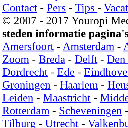
Contact
-
Pers
-
Tips
-
Vacat
© 2007 - 2017 Youropi Med
steden informatie pagina's
Amersfoort
-
Amsterdam
-
Zoom
-
Breda
-
Delft
-
Den
Dordrecht
-
Ede
-
Eindhove
Groningen
-
Haarlem
-
Heu
Leiden
-
Maastricht
-
Midde
Rotterdam
-
Scheveningen
Tilburg
-
Utrecht
-
Valkenb