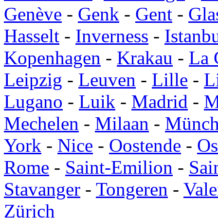
Genève
-
Genk
-
Gent
-
Gla
Hasselt
-
Inverness
-
Istanb
Kopenhagen
-
Krakau
-
La 
Leipzig
-
Leuven
-
Lille
-
L
Lugano
-
Luik
-
Madrid
-
M
Mechelen
-
Milaan
-
Münch
York
-
Nice
-
Oostende
-
Os
Rome
-
Saint-Emilion
-
Sai
Stavanger
-
Tongeren
-
Vale
Zürich