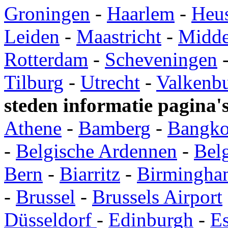
Groningen
-
Haarlem
-
Heu
Leiden
-
Maastricht
-
Midde
Rotterdam
-
Scheveningen
Tilburg
-
Utrecht
-
Valkenb
steden informatie pagina'
Athene
-
Bamberg
-
Bangk
-
Belgische Ardennen
-
Bel
Bern
-
Biarritz
-
Birmingha
-
Brussel
-
Brussels Airport
Düsseldorf
-
Edinburgh
-
E