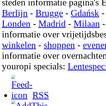
steden informatie pagina's 
Berlijn
-
Brugge
-
Gdańsk
Londen
-
Madrid
-
Milaan
informatie over vrijetijdsbe
winkelen
-
shoppen
-
evene
informatie over overnachte
youropi specials:
Lentespec
RSS