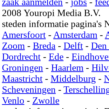
zaak aanmelden
-
jobs
-
fee
2008 Youropi Media B.V.
steden informatie pagina's 
Amersfoort
-
Amsterdam
-
Zoom
-
Breda
-
Delft
-
Den
Dordrecht
-
Ede
-
Eindhove
Groningen
-
Haarlem
-
Hil
Maastricht
-
Middelburg
-
N
Scheveningen
-
Terschellin
Venlo
-
Zwolle