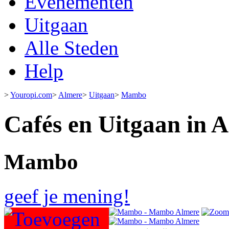
Evenementen
Uitgaan
Alle Steden
Help
>
Youropi.com
>
Almere
>
Uitgaan
>
Mambo
Cafés en Uitgaan in 
Mambo
geef je mening!