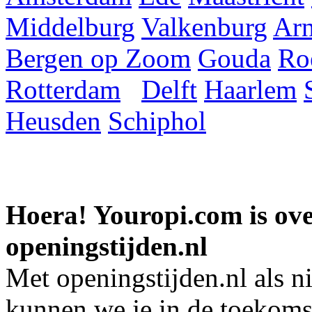
Middelburg
Valkenburg
Ar
Bergen op Zoom
Gouda
Ro
Rotterdam
Delft
Haarlem
Heusden
Schiphol
Hoera! Youropi.com is o
openingstijden.nl
Met openingstijden.nl als 
kunnen we je in de toekomst