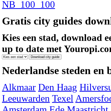
Gratis city guides dow
Kies een stad, download ee
up to date met Youropi.co
Nederlandse steden en
Alkmaar
Den Haag
Hilver
Leeuwarden
Texel
Amersfoo
Amsterdam
Ede
Maastricht