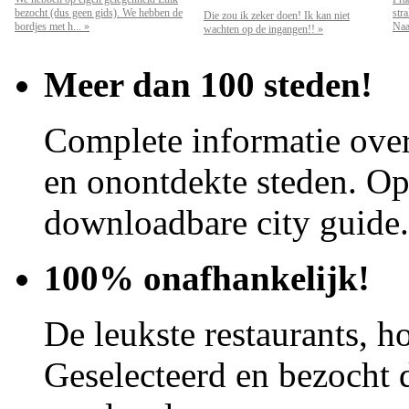
bezocht (dus geen gids). We hebben de
str
Die zou ik zeker doen! Ik kan niet
bordjes met h... »
Naar
wachten op de ingangen!! »
Meer dan 100 steden!
Complete informatie over
en onontdekte steden. Op 
downloadbare city guide.
100% onafhankelijk!
De leukste restaurants, ho
Geselecteerd en bezocht d