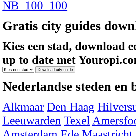
Gratis city guides dow
Kies een stad, download ee
up to date met Youropi.co
Nederlandse steden en
Alkmaar
Den Haag
Hilver
Leeuwarden
Texel
Amersfoo
Amsterdam
Ede
Maastricht