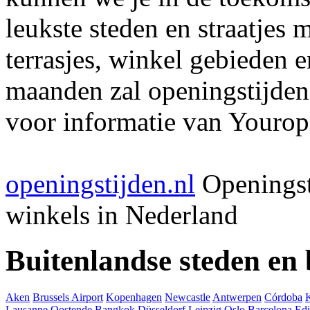
leukste steden en straatjes 
terrasjes, winkel gebieden 
maanden zal openingstijden
voor informatie van Youropi
openingstijden.nl
Openingst
winkels in Nederland
Buitenlandse steden en
Aken
Brussels Airport
Kopenhagen
Newcastle
Antwerpen
Córdoba
Lausanne
Oostende
Bangkok
Düsseldorf
Leipzig
Oslo
Barcelona
Ed