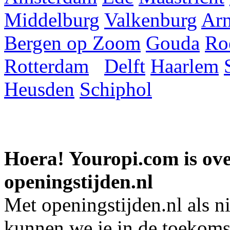
Middelburg
Valkenburg
Ar
Bergen op Zoom
Gouda
Ro
Rotterdam
Delft
Haarlem
Heusden
Schiphol
Hoera! Youropi.com is o
openingstijden.nl
Met openingstijden.nl als 
kunnen we je in de toekomst