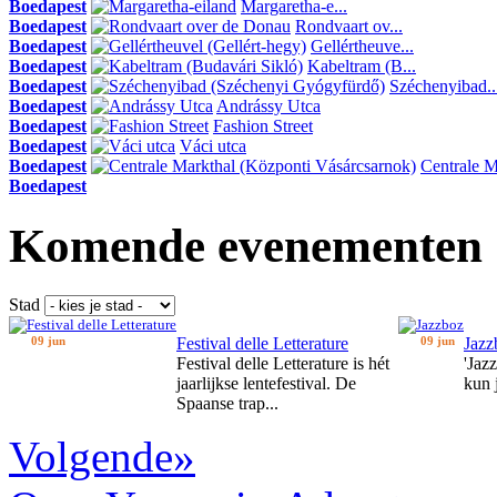
Boedapest
Margaretha-e...
Boedapest
Rondvaart ov...
Boedapest
Gellértheuve...
Boedapest
Kabeltram (B...
Boedapest
Széchenyibad..
Boedapest
Andrássy Utca
Boedapest
Fashion Street
Boedapest
Váci utca
Boedapest
Centrale Ma
Boedapest
Komende evenementen
Stad
09 jun
Festival delle Letterature
09 jun
Jazz
Festival delle Letterature is hét
'Jaz
jaarlijkse lentefestival. De
kun 
Spaanse trap...
Volgende»