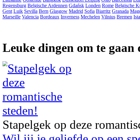
Regensburg
Belgische Ardennen
Gdańsk
Londen
Rome
Belgische K
Gent
Luik
Sevilla
Bern
Glasgow
Madrid
Sofia
Biarritz
Granada
Mag
Marseille
Valencia
Bordeaux
Inverness
Mechelen
Vilnius
Bremen
Ist
Leuke dingen om te gaan 
Stapelgek op deze romantis
Wil jij je geliefde op een s