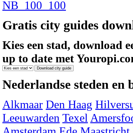
Gratis city guides dow
Kies een stad, download ee
up to date met Youropi.co
Nederlandse steden en
Alkmaar
Den Haag
Hilver
Leeuwarden
Texel
Amersfoo
Amsterdam
Ede
Maastricht