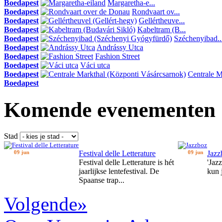
Boedapest
Margaretha-e...
Boedapest
Rondvaart ov...
Boedapest
Gellértheuve...
Boedapest
Kabeltram (B...
Boedapest
Széchenyibad..
Boedapest
Andrássy Utca
Boedapest
Fashion Street
Boedapest
Váci utca
Boedapest
Centrale Ma
Boedapest
Komende evenementen
Stad
09 jun
Festival delle Letterature
09 jun
Jazz
Festival delle Letterature is hét
'Jaz
jaarlijkse lentefestival. De
kun 
Spaanse trap...
Volgende»