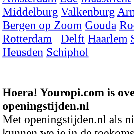
Middelburg
Valkenburg
Ar
Bergen op Zoom
Gouda
Ro
Rotterdam
Delft
Haarlem
Heusden
Schiphol
Hoera! Youropi.com is o
openingstijden.nl
Met openingstijden.nl als 
kunnen we je in de toekomst