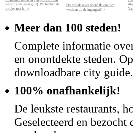
bezocht (dus geen gids). We hebben de
str
Die zou ik zeker doen! Ik kan niet
bordjes met h... »
Naar
wachten op de ingangen!! »
Meer dan 100 steden!
Complete informatie over
en onontdekte steden. Op 
downloadbare city guide.
100% onafhankelijk!
De leukste restaurants, ho
Geselecteerd en bezocht d