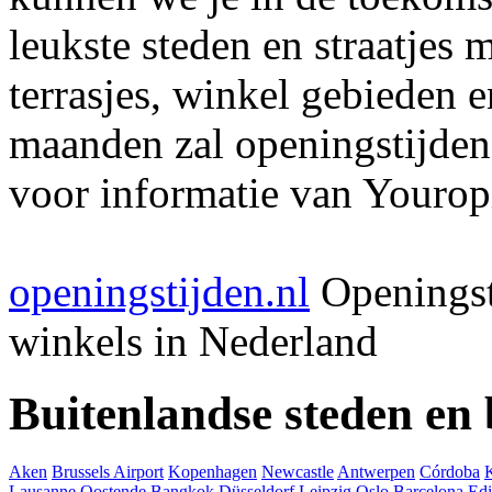
leukste steden en straatjes 
terrasjes, winkel gebieden 
maanden zal openingstijden
voor informatie van Youropi
openingstijden.nl
Openingst
winkels in Nederland
Buitenlandse steden en
Aken
Brussels Airport
Kopenhagen
Newcastle
Antwerpen
Córdoba
Lausanne
Oostende
Bangkok
Düsseldorf
Leipzig
Oslo
Barcelona
Ed