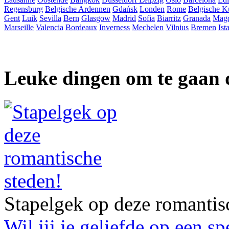
Regensburg
Belgische Ardennen
Gdańsk
Londen
Rome
Belgische K
Gent
Luik
Sevilla
Bern
Glasgow
Madrid
Sofia
Biarritz
Granada
Mag
Marseille
Valencia
Bordeaux
Inverness
Mechelen
Vilnius
Bremen
Ist
Leuke dingen om te gaan 
Stapelgek op deze romantis
Wil jij je geliefde op een s