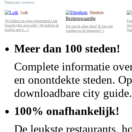
Nieuwste reviews
Luik
Dinghuis
Bezienswaardig
We hebben op eigen gelegenheid Luik
Pra
bezocht (dus geen gids). We hebben de
str
Die zou ik zeker doen! Ik kan niet
bordjes met h... »
Naar
wachten op de ingangen!! »
Meer dan 100 steden!
Complete informatie over
en onontdekte steden. Op 
downloadbare city guide.
100% onafhankelijk!
De leukste restaurants, ho