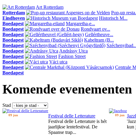
Art Rotterdam
Rotterdam
Pop-up resta.
Eindhoven
Historisch M...
Boedapest
Margaretha-e...
Boedapest
Rondvaart ov...
Boedapest
Gellértheuve...
Boedapest
Kabeltram (B...
Boedapest
Széchenyibad..
Boedapest
Andrássy Utca
Boedapest
Fashion Street
Boedapest
Váci utca
Boedapest
Centrale Ma
Boedapest
Komende evenementen
Stad
09 jun
Festival delle Letterature
09 jun
Jazz
Festival delle Letterature is hét
'Jaz
jaarlijkse lentefestival. De
kun 
Spaanse trap...