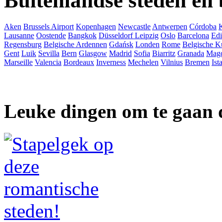
Buitenlandse steden en
Aken
Brussels Airport
Kopenhagen
Newcastle
Antwerpen
Córdoba
Lausanne
Oostende
Bangkok
Düsseldorf
Leipzig
Oslo
Barcelona
Ed
Regensburg
Belgische Ardennen
Gdańsk
Londen
Rome
Belgische K
Gent
Luik
Sevilla
Bern
Glasgow
Madrid
Sofia
Biarritz
Granada
Mag
Marseille
Valencia
Bordeaux
Inverness
Mechelen
Vilnius
Bremen
Ist
Leuke dingen om te gaan 