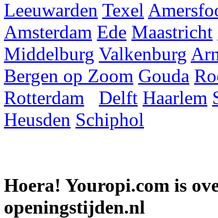
Leeuwarden
Texel
Amersfoo
Amsterdam
Ede
Maastricht
Middelburg
Valkenburg
Ar
Bergen op Zoom
Gouda
Ro
Rotterdam
Delft
Haarlem
Heusden
Schiphol
Hoera! Youropi.com is o
openingstijden.nl