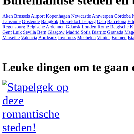
Buitenlandse steden en
Aken
Brussels Airport
Kopenhagen
Newcastle
Antwerpen
Córdoba
Lausanne
Oostende
Bangkok
Düsseldorf
Leipzig
Oslo
Barcelona
Ed
Regensburg
Belgische Ardennen
Gdańsk
Londen
Rome
Belgische K
Gent
Luik
Sevilla
Bern
Glasgow
Madrid
Sofia
Biarritz
Granada
Mag
Marseille
Valencia
Bordeaux
Inverness
Mechelen
Vilnius
Bremen
Ist
Leuke dingen om te gaan 