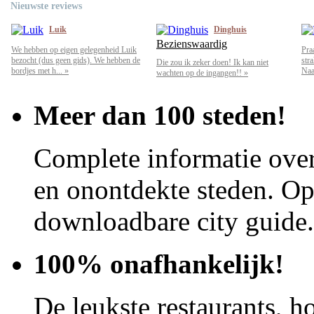
Nieuwste reviews
Luik
Dinghuis
Bezienswaardig
We hebben op eigen gelegenheid Luik
Pra
bezocht (dus geen gids). We hebben de
str
Die zou ik zeker doen! Ik kan niet
bordjes met h... »
Naar
wachten op de ingangen!! »
Meer dan 100 steden!
Complete informatie over
en onontdekte steden. Op 
downloadbare city guide.
100% onafhankelijk!
De leukste restaurants, ho