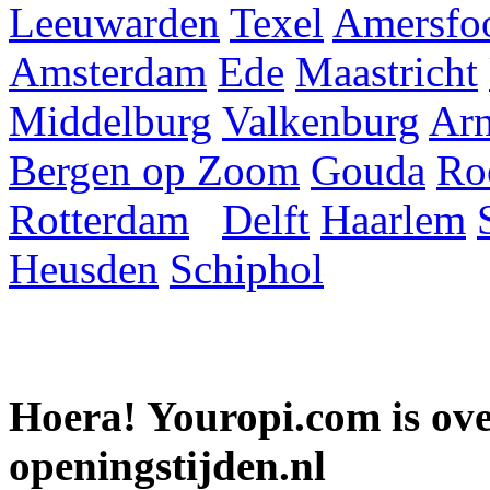
Leeuwarden
Texel
Amersfoo
Amsterdam
Ede
Maastricht
Middelburg
Valkenburg
Ar
Bergen op Zoom
Gouda
Ro
Rotterdam
Delft
Haarlem
Heusden
Schiphol
Hoera! Youropi.com is o
openingstijden.nl