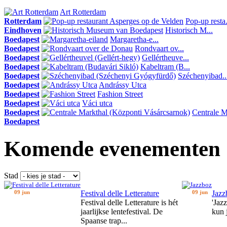
Art Rotterdam
Rotterdam
Pop-up resta.
Eindhoven
Historisch M...
Boedapest
Margaretha-e...
Boedapest
Rondvaart ov...
Boedapest
Gellértheuve...
Boedapest
Kabeltram (B...
Boedapest
Széchenyibad..
Boedapest
Andrássy Utca
Boedapest
Fashion Street
Boedapest
Váci utca
Boedapest
Centrale Ma
Boedapest
Komende evenementen
Stad
09 jun
Festival delle Letterature
09 jun
Jazz
Festival delle Letterature is hét
'Jaz
jaarlijkse lentefestival. De
kun 
Spaanse trap...