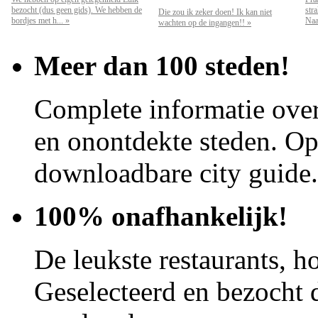
bezocht (dus geen gids). We hebben de
str
Die zou ik zeker doen! Ik kan niet
bordjes met h... »
Naar
wachten op de ingangen!! »
Meer dan 100 steden!
Complete informatie over
en onontdekte steden. Op 
downloadbare city guide.
100% onafhankelijk!
De leukste restaurants, ho
Geselecteerd en bezocht d