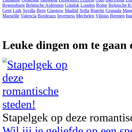
Regensburg
Belgische Ardennen
Gdańsk
Londen
Rome
Belgische K
Gent
Luik
Sevilla
Bern
Glasgow
Madrid
Sofia
Biarritz
Granada
Mag
Marseille
Valencia
Bordeaux
Inverness
Mechelen
Vilnius
Bremen
Ist
Leuke dingen om te gaan 
Stapelgek op deze romantis
Wil jij je geliefde op een s