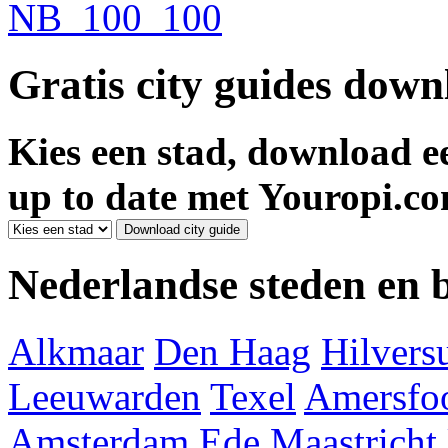
Gratis city guides dow
Kies een stad, download ee
up to date met Youropi.co
Nederlandse steden en
Alkmaar
Den Haag
Hilver
Leeuwarden
Texel
Amersfoo
Amsterdam
Ede
Maastricht