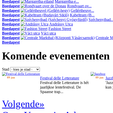
Boedapest
Margaretha-e...
Boedapest
Rondvaart ov...
Boedapest
Gellértheuve...
Boedapest
Kabeltram (B...
Boedapest
Széchenyibad..
Boedapest
Andrássy Utca
Boedapest
Fashion Street
Boedapest
Váci utca
Boedapest
Centrale Ma
Boedapest
Komende evenementen
Stad
09 jun
Festival delle Letterature
09 jun
Jazz
Festival delle Letterature is hét
'Jaz
jaarlijkse lentefestival. De
kun 
Spaanse trap...
Volgende»