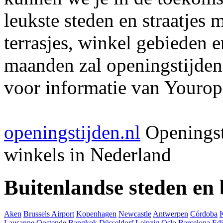
leukste steden en straatjes 
terrasjes, winkel gebieden 
maanden zal openingstijden
voor informatie van Youropi
openingstijden.nl
Openingst
winkels in Nederland
Buitenlandse steden en
Aken
Brussels Airport
Kopenhagen
Newcastle
Antwerpen
Córdoba
Lausanne
Oostende
Bangkok
Düsseldorf
Leipzig
Oslo
Barcelona
Ed