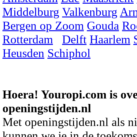
Middelburg
Valkenburg
Ar
Bergen op Zoom
Gouda
Ro
Rotterdam
Delft
Haarlem
Heusden
Schiphol
Hoera! Youropi.com is o
openingstijden.nl
Met openingstijden.nl als 
kunnen we je in de toekomst