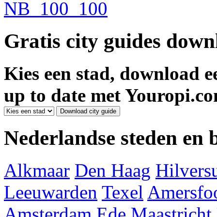
Gratis city guides dow
Kies een stad, download ee
up to date met Youropi.co
Nederlandse steden en
Alkmaar
Den Haag
Hilver
Leeuwarden
Texel
Amersfoo
Amsterdam
Ede
Maastricht