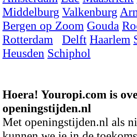
Middelburg
Valkenburg
Ar
Bergen op Zoom
Gouda
Ro
Rotterdam
Delft
Haarlem
Heusden
Schiphol
Hoera! Youropi.com is o
openingstijden.nl
Met openingstijden.nl als 
kunnen we je in de toekomst