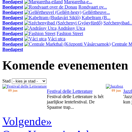
Boedapest
Margaretha-e...
Boedapest
Rondvaart ov...
Boedapest
Gellértheuve...
Boedapest
Kabeltram (B...
Boedapest
Széchenyibad..
Boedapest
Andrássy Utca
Boedapest
Fashion Street
Boedapest
Váci utca
Boedapest
Centrale Ma
Boedapest
Komende evenementen
Stad
09 jun
Festival delle Letterature
09 jun
Jazz
Festival delle Letterature is hét
'Jaz
jaarlijkse lentefestival. De
kun 
Spaanse trap...
Volgende»