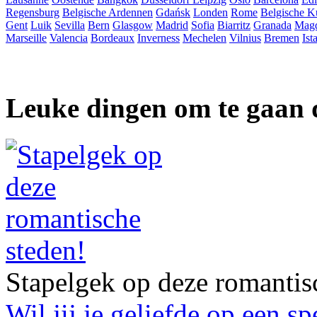
Regensburg
Belgische Ardennen
Gdańsk
Londen
Rome
Belgische K
Gent
Luik
Sevilla
Bern
Glasgow
Madrid
Sofia
Biarritz
Granada
Mag
Marseille
Valencia
Bordeaux
Inverness
Mechelen
Vilnius
Bremen
Ist
Leuke dingen om te gaan 
Stapelgek op deze romantis
Wil jij je geliefde op een s