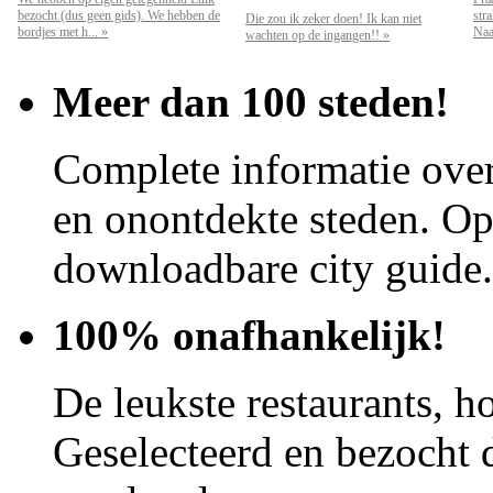
bezocht (dus geen gids). We hebben de
str
Die zou ik zeker doen! Ik kan niet
bordjes met h... »
Naar
wachten op de ingangen!! »
Meer dan 100 steden!
Complete informatie over
en onontdekte steden. Op 
downloadbare city guide.
100% onafhankelijk!
De leukste restaurants, ho
Geselecteerd en bezocht d