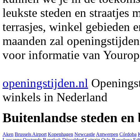
leukste steden en straatjes 
terrasjes, winkel gebieden 
maanden zal openingstijden
voor informatie van Youropi
openingstijden.nl
Openingst
winkels in Nederland
Buitenlandse steden en
Aken
Brussels Airport
Kopenhagen
Newcastle
Antwerpen
Córdoba
Lausanne
Oostende
Bangkok
Düsseldorf
Leipzig
Oslo
Barcelona
Ed