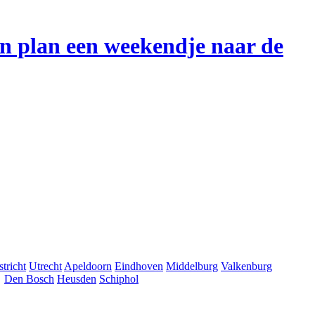
en plan een weekendje naar de
tricht
Utrecht
Apeldoorn
Eindhoven
Middelburg
Valkenburg
Den Bosch
Heusden
Schiphol