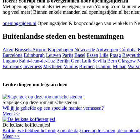
Hoera! Youropi.com is overgenomen door openingstijden.nl
Met openingstijden.nl als nieuwe eigenaar van Youropi.com kunnen we j
nog veel meer! Binnen enkele maanden zal openingstijden.nl het nieu
openingstijden.nl
Openingstijden & koopzondagen van winkels in Ne
Buitenlandse steden en bestemmingen
Aken
Brussels Airport
Kopenhagen
Newcastle
Antwerpen
Córdoba
Barcelona
Edinburgh
Leuven
Parijs
Basel
Essen
Lille
Praag
Bayreut
Lugano
Saint-Jean-de-Luz
Berlijn
Gent
Luik
Sevilla
Bern
Glasgow
M
Bordeaux
Inverness
Mechelen
Vilnius
Bremen
Istanbul
Milaan
Warsc
Leuke dingen om te gaan doen
Stapelgek op deze romantische steden!
Wil jij je geliefde op een speciale manier verrassen?
Meer >>
De leukste koffietentjes!
Koffie, we hebben het nodig om de dag mee op te starten, de ochtend me
Meer >>