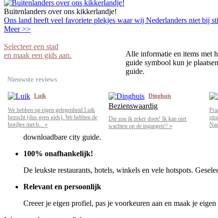
Buitenlanders over ons kikkerlandje!
Ons land heeft veel favoriete plekjes waar wij Nederlanders niet bij sti
Meer >>
Selecteer een stad
Alle informatie en items met h
en maak een gids aan.
guide symbool kun je plaatsen 
guide.
Nieuwste reviews
Luik
Dinghuis
Bezienswaardig
We hebben op eigen gelegenheid Luik
Pra
bezocht (dus geen gids). We hebben de
str
Die zou ik zeker doen! Ik kan niet
bordjes met h... »
Naar
wachten op de ingangen!! »
downloadbare city guide.
100% onafhankelijk!
De leukste restaurants, hotels, winkels en vele hotspots. Gesele
Relevant en persoonlijk
Creeer je eigen profiel, pas je voorkeuren aan en maak je eigen