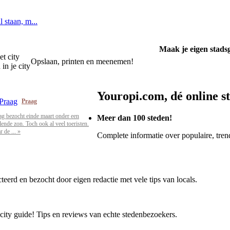
l staan, m...
Maak je eigen stads
et city
Opslaan, printen en meenemen!
in je city
Youropi.com, dé online s
Praag
ag bezocht einde maart onder een
Meer dan 100 steden!
alende zon. Toch ook al veel toeristen.
 de ... »
Complete informatie over populaire, trend
cteerd en bezocht door eigen redactie met vele tips van locals.
 city guide! Tips en reviews van echte stedenbezoekers.