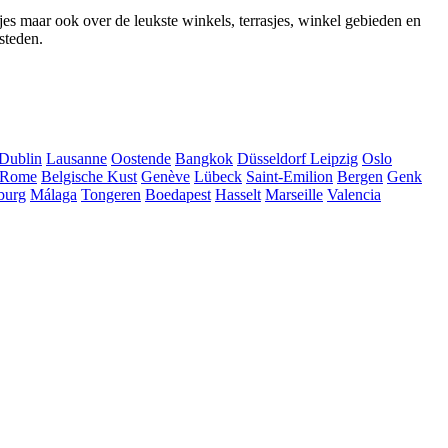
jes maar ook over de leukste winkels, terrasjes, winkel gebieden en
steden.
Dublin
Lausanne
Oostende
Bangkok
Düsseldorf
Leipzig
Oslo
Rome
Belgische Kust
Genève
Lübeck
Saint-Emilion
Bergen
Genk
burg
Málaga
Tongeren
Boedapest
Hasselt
Marseille
Valencia