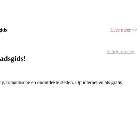
gids
Lees meer >>
Schrijf review
tadsgids!
y, romantische en onontdekte steden. Op internet en als gratis