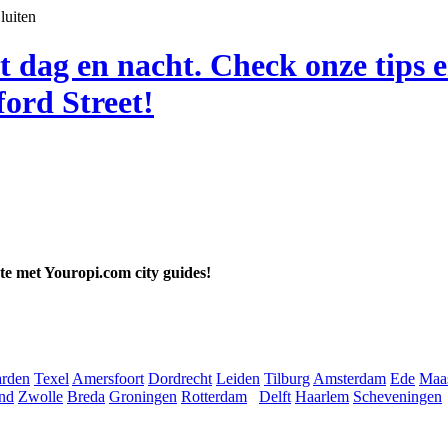
luiten
t dag en nacht. Check onze tips 
ord Street!
ate met Youropi.com city guides!
rden
Texel
Amersfoort
Dordrecht
Leiden
Tilburg
Amsterdam
Ede
Maas
nd
Zwolle
Breda
Groningen
Rotterdam
Delft
Haarlem
Scheveningen