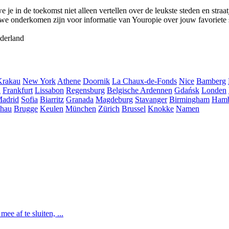
e in de toekomst niet alleen vertellen over de leukste steden en straat
we onderkomen zijn voor informatie van Youropie over jouw favoriete 
derland
Krakau
New York
Athene
Doornik
La Chaux-de-Fonds
Nice
Bamberg
h
Frankfurt
Lissabon
Regensburg
Belgische Ardennen
Gdańsk
Londen
adrid
Sofia
Biarritz
Granada
Magdeburg
Stavanger
Birmingham
Ham
hau
Brugge
Keulen
München
Zürich
Brussel
Knokke
Namen
e af te sluiten, ...