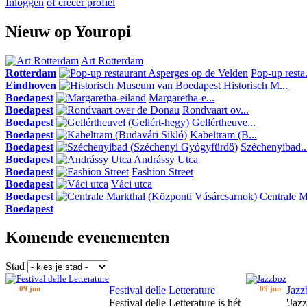
Inloggen
of creeer profiel
Nieuw op Youropi
Art Rotterdam
Rotterdam
Pop-up resta.
Eindhoven
Historisch M...
Boedapest
Margaretha-e...
Boedapest
Rondvaart ov...
Boedapest
Gellértheuve...
Boedapest
Kabeltram (B...
Boedapest
Széchenyibad..
Boedapest
Andrássy Utca
Boedapest
Fashion Street
Boedapest
Váci utca
Boedapest
Centrale Ma
Boedapest
Komende evenementen
Stad
09 jun
Festival delle Letterature
09 jun
Jazz
Festival delle Letterature is hét
'Jaz