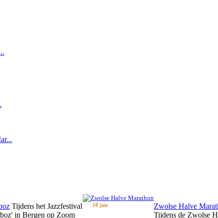
..
.
r...
boz
Tijdens het Jazzfestival
10 jun
Zwolse Halve Marat
zboz' in Bergen op Zoom
Tijdens de Zwolse H