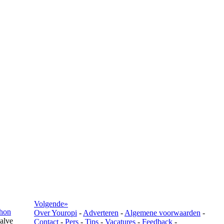
Volgende»
hon
Over Youropi
-
Adverteren
-
Algemene voorwaarden
-
alve
Contact
-
Pers
-
Tips
-
Vacatures
-
Feedback
-