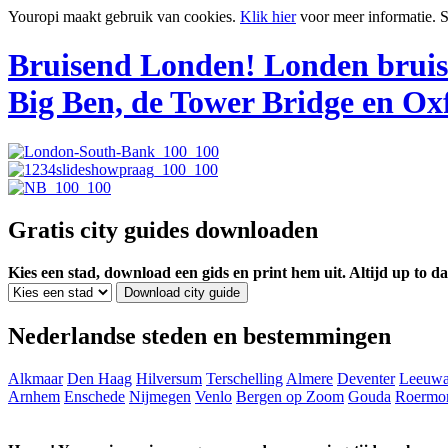
Youropi maakt gebruik van cookies.
Klik hier
voor meer informatie.
S
Bruisend Londen!
Londen bruis
Big Ben, de Tower Bridge en Oxf
Gratis city guides downloaden
Kies een stad, download een gids en print hem uit. Altijd up to d
Nederlandse steden en bestemmingen
Alkmaar
Den Haag
Hilversum
Terschelling
Almere
Deventer
Leeuwa
Arnhem
Enschede
Nijmegen
Venlo
Bergen op Zoom
Gouda
Roermo