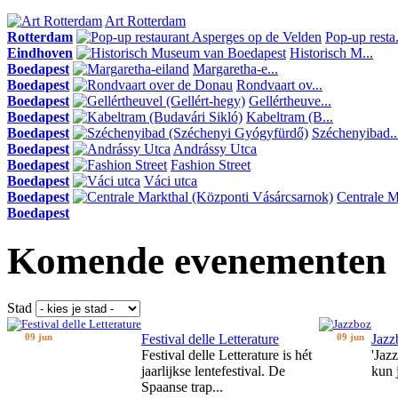
Art Rotterdam
Rotterdam
Pop-up resta.
Eindhoven
Historisch M...
Boedapest
Margaretha-e...
Boedapest
Rondvaart ov...
Boedapest
Gellértheuve...
Boedapest
Kabeltram (B...
Boedapest
Széchenyibad..
Boedapest
Andrássy Utca
Boedapest
Fashion Street
Boedapest
Váci utca
Boedapest
Centrale Ma
Boedapest
Komende evenementen
Stad
09 jun
Festival delle Letterature
09 jun
Jazz
Festival delle Letterature is hét
'Jaz
jaarlijkse lentefestival. De
kun 
Spaanse trap...