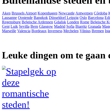
Buitenlandse steden en
Aken
Brussels Airport
Kopenhagen
Newcastle
Antwerpen
Córdoba
Lausanne
Oostende
Bangkok
Düsseldorf
Leipzig
Oslo
Barcelona
Ed
Regensburg
Belgische Ardennen
Gdańsk
Londen
Rome
Belgische K
Gent
Luik
Sevilla
Bern
Glasgow
Madrid
Sofia
Biarritz
Granada
Mag
Marseille
Valencia
Bordeaux
Inverness
Mechelen
Vilnius
Bremen
Ist
Leuke dingen om te gaan 