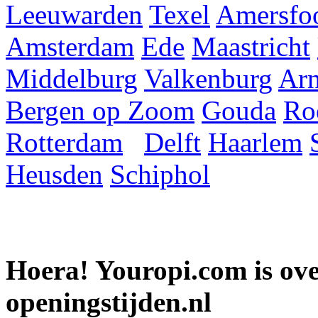
Leeuwarden
Texel
Amersfoo
Amsterdam
Ede
Maastricht
Middelburg
Valkenburg
Ar
Bergen op Zoom
Gouda
Ro
Rotterdam
Delft
Haarlem
Heusden
Schiphol
Hoera! Youropi.com is o
openingstijden.nl