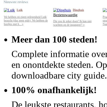
Nieuwste reviews
Luik
Dinghuis
Bezienswaardig
We hebben op eigen gelegenheid Luik
Pra
bezocht (dus geen gids). We hebben de
str
Die zou ik zeker doen! Ik kan niet
bordjes met h... »
Naar
wachten op de ingangen!! »
Meer dan 100 steden!
Complete informatie over
en onontdekte steden. Op 
downloadbare city guide.
100% onafhankelijk!
De leukste restaurants, ho