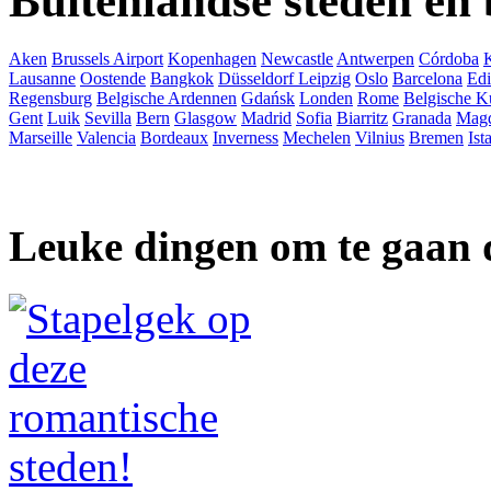
Buitenlandse steden en
Aken
Brussels Airport
Kopenhagen
Newcastle
Antwerpen
Córdoba
Lausanne
Oostende
Bangkok
Düsseldorf
Leipzig
Oslo
Barcelona
Ed
Regensburg
Belgische Ardennen
Gdańsk
Londen
Rome
Belgische K
Gent
Luik
Sevilla
Bern
Glasgow
Madrid
Sofia
Biarritz
Granada
Mag
Marseille
Valencia
Bordeaux
Inverness
Mechelen
Vilnius
Bremen
Ist
Leuke dingen om te gaan 