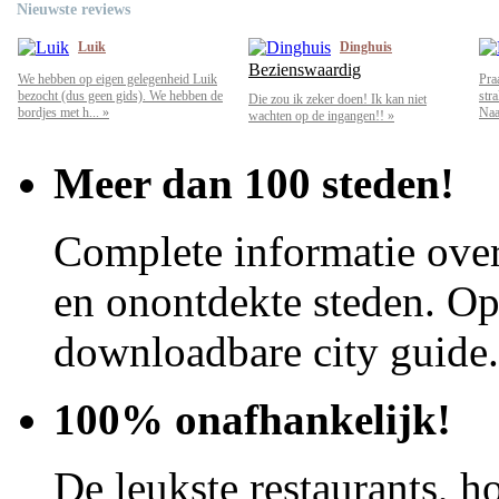
Nieuwste reviews
Luik
Dinghuis
Bezienswaardig
We hebben op eigen gelegenheid Luik
Pra
bezocht (dus geen gids). We hebben de
str
Die zou ik zeker doen! Ik kan niet
bordjes met h... »
Naar
wachten op de ingangen!! »
Meer dan 100 steden!
Complete informatie over
en onontdekte steden. Op 
downloadbare city guide.
100% onafhankelijk!
De leukste restaurants, ho