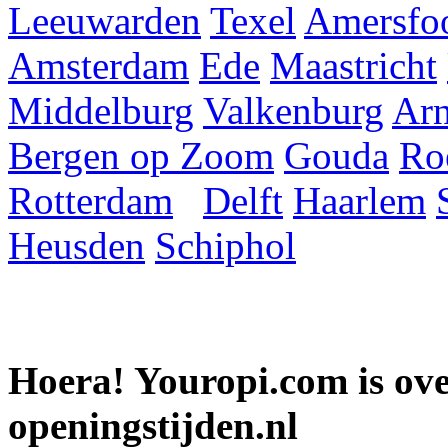
Leeuwarden
Texel
Amersfoo
Amsterdam
Ede
Maastricht
Middelburg
Valkenburg
Ar
Bergen op Zoom
Gouda
Ro
Rotterdam
Delft
Haarlem
Heusden
Schiphol
Hoera! Youropi.com is o
openingstijden.nl