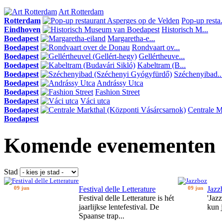
Art Rotterdam
Rotterdam
Pop-up resta.
Eindhoven
Historisch M...
Boedapest
Margaretha-e...
Boedapest
Rondvaart ov...
Boedapest
Gellértheuve...
Boedapest
Kabeltram (B...
Boedapest
Széchenyibad..
Boedapest
Andrássy Utca
Boedapest
Fashion Street
Boedapest
Váci utca
Boedapest
Centrale Ma
Boedapest
Komende evenementen
Stad
09 jun
Festival delle Letterature
09 jun
Jazz
Festival delle Letterature is hét
'Jaz
jaarlijkse lentefestival. De
kun 
Spaanse trap...