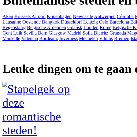
Buitenlandse steden en
Aken
Brussels Airport
Kopenhagen
Newcastle
Antwerpen
Córdoba
Lausanne
Oostende
Bangkok
Düsseldorf
Leipzig
Oslo
Barcelona
Ed
Regensburg
Belgische Ardennen
Gdańsk
Londen
Rome
Belgische K
Gent
Luik
Sevilla
Bern
Glasgow
Madrid
Sofia
Biarritz
Granada
Mag
Marseille
Valencia
Bordeaux
Inverness
Mechelen
Vilnius
Bremen
Ist
Leuke dingen om te gaan 