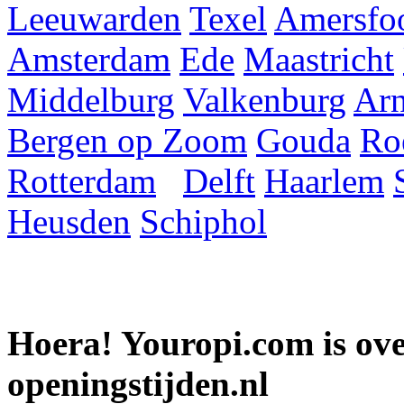
Leeuwarden
Texel
Amersfoo
Amsterdam
Ede
Maastricht
Middelburg
Valkenburg
Ar
Bergen op Zoom
Gouda
Ro
Rotterdam
Delft
Haarlem
Heusden
Schiphol
Hoera! Youropi.com is o
openingstijden.nl