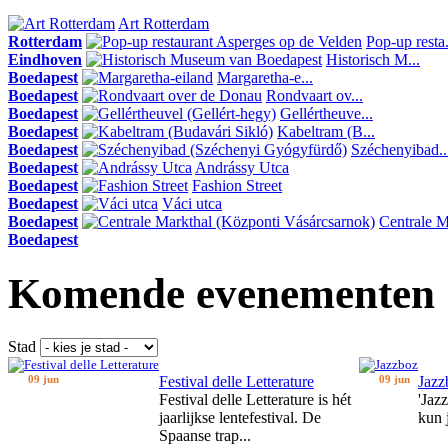
Art Rotterdam
Rotterdam
Pop-up resta.
Eindhoven
Historisch M...
Boedapest
Margaretha-e...
Boedapest
Rondvaart ov...
Boedapest
Gellértheuve...
Boedapest
Kabeltram (B...
Boedapest
Széchenyibad..
Boedapest
Andrássy Utca
Boedapest
Fashion Street
Boedapest
Váci utca
Boedapest
Centrale Ma
Boedapest
Komende evenementen
Stad
09 jun
Festival delle Letterature
09 jun
Jazz
Festival delle Letterature is hét
'Jaz
jaarlijkse lentefestival. De
kun 
Spaanse trap...