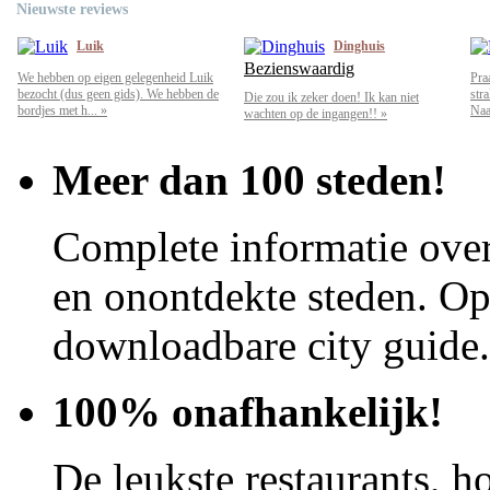
Nieuwste reviews
Luik
Dinghuis
Bezienswaardig
We hebben op eigen gelegenheid Luik
Pra
bezocht (dus geen gids). We hebben de
str
Die zou ik zeker doen! Ik kan niet
bordjes met h... »
Naar
wachten op de ingangen!! »
Meer dan 100 steden!
Complete informatie over
en onontdekte steden. Op 
downloadbare city guide.
100% onafhankelijk!
De leukste restaurants, ho