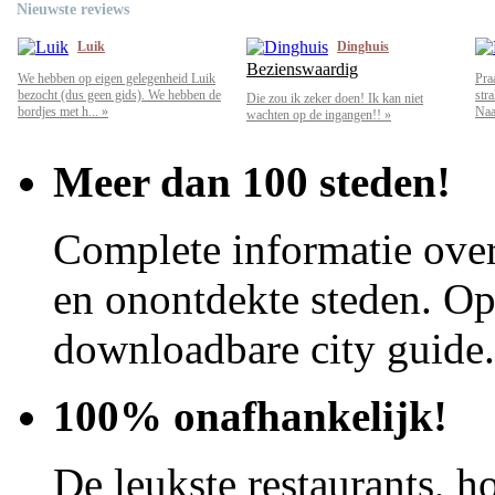
Nieuwste reviews
Luik
Dinghuis
Bezienswaardig
We hebben op eigen gelegenheid Luik
Pra
bezocht (dus geen gids). We hebben de
str
Die zou ik zeker doen! Ik kan niet
bordjes met h... »
Naar
wachten op de ingangen!! »
Meer dan 100 steden!
Complete informatie over
en onontdekte steden. Op 
downloadbare city guide.
100% onafhankelijk!
De leukste restaurants, ho