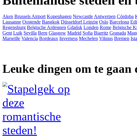
Buitenlandse steden en
Aken
Brussels Airport
Kopenhagen
Newcastle
Antwerpen
Córdoba
Lausanne
Oostende
Bangkok
Düsseldorf
Leipzig
Oslo
Barcelona
Ed
Regensburg
Belgische Ardennen
Gdańsk
Londen
Rome
Belgische K
Gent
Luik
Sevilla
Bern
Glasgow
Madrid
Sofia
Biarritz
Granada
Mag
Marseille
Valencia
Bordeaux
Inverness
Mechelen
Vilnius
Bremen
Ist
Leuke dingen om te gaan 