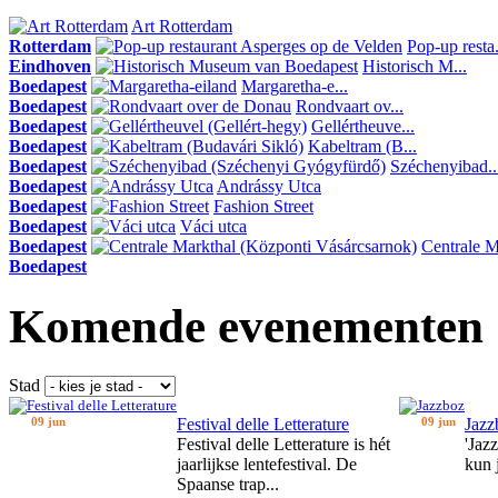
Art Rotterdam
Rotterdam
Pop-up resta.
Eindhoven
Historisch M...
Boedapest
Margaretha-e...
Boedapest
Rondvaart ov...
Boedapest
Gellértheuve...
Boedapest
Kabeltram (B...
Boedapest
Széchenyibad..
Boedapest
Andrássy Utca
Boedapest
Fashion Street
Boedapest
Váci utca
Boedapest
Centrale Ma
Boedapest
Komende evenementen
Stad
09 jun
Festival delle Letterature
09 jun
Jazz
Festival delle Letterature is hét
'Jaz
jaarlijkse lentefestival. De
kun 
Spaanse trap...