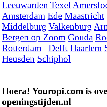
Leeuwarden
Texel
Amersfoo
Amsterdam
Ede
Maastricht
Middelburg
Valkenburg
Ar
Bergen op Zoom
Gouda
Ro
Rotterdam
Delft
Haarlem
Heusden
Schiphol
Hoera! Youropi.com is o
openingstijden.nl