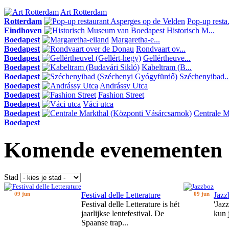
Art Rotterdam
Rotterdam
Pop-up resta.
Eindhoven
Historisch M...
Boedapest
Margaretha-e...
Boedapest
Rondvaart ov...
Boedapest
Gellértheuve...
Boedapest
Kabeltram (B...
Boedapest
Széchenyibad..
Boedapest
Andrássy Utca
Boedapest
Fashion Street
Boedapest
Váci utca
Boedapest
Centrale Ma
Boedapest
Komende evenementen
Stad
09 jun
Festival delle Letterature
09 jun
Jazz
Festival delle Letterature is hét
'Jaz
jaarlijkse lentefestival. De
kun 
Spaanse trap...