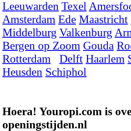
Leeuwarden
Texel
Amersfoo
Amsterdam
Ede
Maastricht
Middelburg
Valkenburg
Ar
Bergen op Zoom
Gouda
Ro
Rotterdam
Delft
Haarlem
Heusden
Schiphol
Hoera! Youropi.com is o
openingstijden.nl