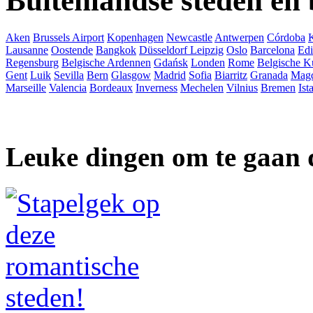
Buitenlandse steden en
Aken
Brussels Airport
Kopenhagen
Newcastle
Antwerpen
Córdoba
Lausanne
Oostende
Bangkok
Düsseldorf
Leipzig
Oslo
Barcelona
Ed
Regensburg
Belgische Ardennen
Gdańsk
Londen
Rome
Belgische K
Gent
Luik
Sevilla
Bern
Glasgow
Madrid
Sofia
Biarritz
Granada
Mag
Marseille
Valencia
Bordeaux
Inverness
Mechelen
Vilnius
Bremen
Ist
Leuke dingen om te gaan 