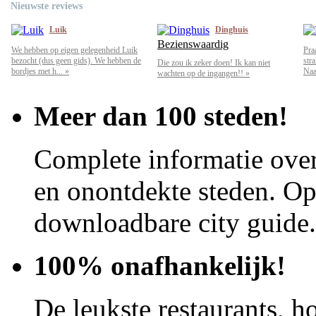
Nieuwste reviews
Luik
Dinghuis
Bezienswaardig
We hebben op eigen gelegenheid Luik
Pra
bezocht (dus geen gids). We hebben de
str
Die zou ik zeker doen! Ik kan niet
bordjes met h... »
Naar
wachten op de ingangen!! »
Meer dan 100 steden!
Complete informatie over
en onontdekte steden. Op 
downloadbare city guide.
100% onafhankelijk!
De leukste restaurants, ho