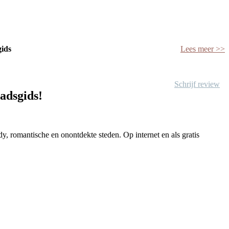
gids
Lees meer >>
Schrijf review
tadsgids!
y, romantische en onontdekte steden. Op internet en als gratis