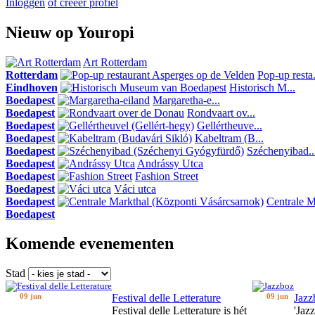
Inloggen
of creeer profiel
Nieuw op Youropi
Art Rotterdam
Rotterdam
Pop-up resta.
Eindhoven
Historisch M...
Boedapest
Margaretha-e...
Boedapest
Rondvaart ov...
Boedapest
Gellértheuve...
Boedapest
Kabeltram (B...
Boedapest
Széchenyibad..
Boedapest
Andrássy Utca
Boedapest
Fashion Street
Boedapest
Váci utca
Boedapest
Centrale Ma
Boedapest
Komende evenementen
Stad
09 jun
Festival delle Letterature
09 jun
Jazz
Festival delle Letterature is hét
'Jaz