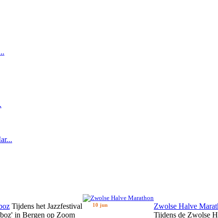
..
.
r...
boz
Tijdens het Jazzfestival
10 jun
Zwolse Halve Marat
zboz' in Bergen op Zoom
Tijdens de Zwolse H