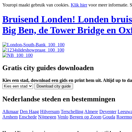
Youropi maakt gebruik van cookies.
Klik hier
voor meer informatie.
S
Bruisend Londen!
Londen bruis
Big Ben, de Tower Bridge en Oxf
Gratis city guides downloaden
Kies een stad, download een gids en print hem uit. Altijd up to d
Nederlandse steden en bestemmingen
Alkmaar
Den Haag
Hilversum
Terschelling
Almere
Deventer
Leeuwa
Arnhem
Enschede
Nijmegen
Venlo
Bergen op Zoom
Gouda
Roermo