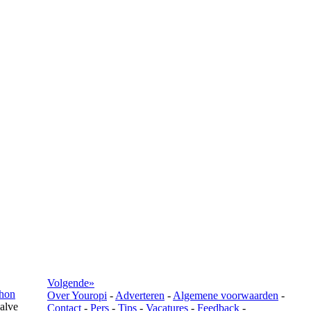
Volgende»
hon
Over Youropi
-
Adverteren
-
Algemene voorwaarden
-
alve
Contact
-
Pers
-
Tips
-
Vacatures
-
Feedback
-