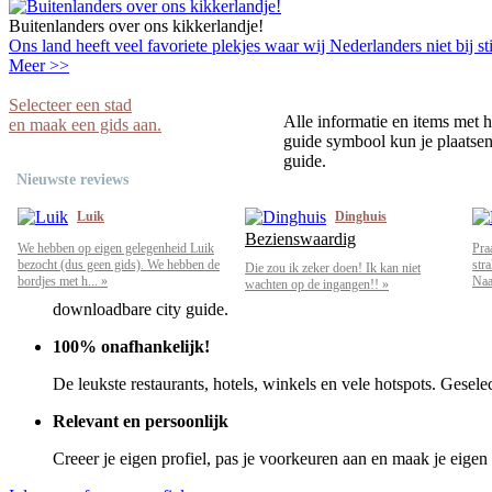
Buitenlanders over ons kikkerlandje!
Ons land heeft veel favoriete plekjes waar wij Nederlanders niet bij sti
Meer >>
Selecteer een stad
Alle informatie en items met h
en maak een gids aan.
guide symbool kun je plaatsen 
guide.
Nieuwste reviews
Luik
Dinghuis
Bezienswaardig
We hebben op eigen gelegenheid Luik
Pra
bezocht (dus geen gids). We hebben de
str
Die zou ik zeker doen! Ik kan niet
bordjes met h... »
Naar
wachten op de ingangen!! »
downloadbare city guide.
100% onafhankelijk!
De leukste restaurants, hotels, winkels en vele hotspots. Gesele
Relevant en persoonlijk
Creeer je eigen profiel, pas je voorkeuren aan en maak je eigen