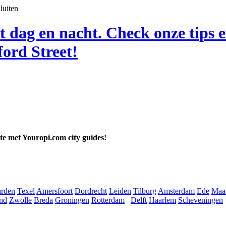
luiten
t dag en nacht. Check onze tips 
ord Street!
ate met Youropi.com city guides!
rden
Texel
Amersfoort
Dordrecht
Leiden
Tilburg
Amsterdam
Ede
Maas
nd
Zwolle
Breda
Groningen
Rotterdam
Delft
Haarlem
Scheveningen