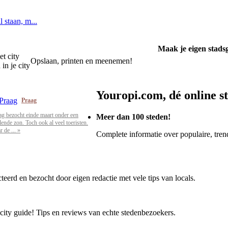
l staan, m...
Maak je eigen stads
et city
Opslaan, printen en meenemen!
in je city
Youropi.com, dé online s
Praag
ag bezocht einde maart onder een
Meer dan 100 steden!
alende zon. Toch ook al veel toeristen.
 de ... »
Complete informatie over populaire, trend
cteerd en bezocht door eigen redactie met vele tips van locals.
 city guide! Tips en reviews van echte stedenbezoekers.