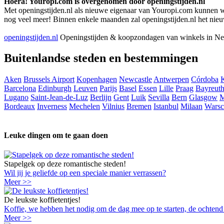
Hoera! Youropi.com is overgenomen door openingstijden.nl
Met openingstijden.nl als nieuwe eigenaar van Youropi.com kunnen we j
nog veel meer! Binnen enkele maanden zal openingstijden.nl het nieu
openingstijden.nl
Openingstijden & koopzondagen van winkels in Ne
Buitenlandse steden en bestemmingen
Aken
Brussels Airport
Kopenhagen
Newcastle
Antwerpen
Córdoba
Barcelona
Edinburgh
Leuven
Parijs
Basel
Essen
Lille
Praag
Bayreut
Lugano
Saint-Jean-de-Luz
Berlijn
Gent
Luik
Sevilla
Bern
Glasgow
M
Bordeaux
Inverness
Mechelen
Vilnius
Bremen
Istanbul
Milaan
Warsc
Leuke dingen om te gaan doen
Stapelgek op deze romantische steden!
Wil jij je geliefde op een speciale manier verrassen?
Meer >>
De leukste koffietentjes!
Koffie, we hebben het nodig om de dag mee op te starten, de ochtend me
Meer >>