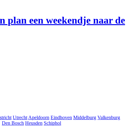
en plan een weekendje naar de
tricht
Utrecht
Apeldoorn
Eindhoven
Middelburg
Valkenburg
Den Bosch
Heusden
Schiphol