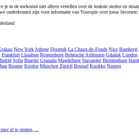
e in de toekomst niet alleen vertellen over de leukste steden en straat
we onderkomen zijn voor informatie van Youropie over jouw favoriete 
derland
Krakau
New York
Athene
Doornik
La Chaux-de-Fonds
Nice
Bamberg
h
Frankfurt
Lissabon
Regensburg
Belgische Ardennen
Gdańsk
Londen
adrid
Sofia
Biarritz
Granada
Magdeburg
Stavanger
Birmingham
Ham
hau
Brugge
Keulen
München
Zürich
Brussel
Knokke
Namen
e af te sluiten, ...