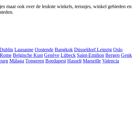
jes maar ook over de leukste winkels, terrasjes, winkel gebieden en
steden.
Dublin
Lausanne
Oostende
Bangkok
Düsseldorf
Leipzig
Oslo
Rome
Belgische Kust
Genève
Lübeck
Saint-Emilion
Bergen
Genk
burg
Málaga
Tongeren
Boedapest
Hasselt
Marseille
Valencia