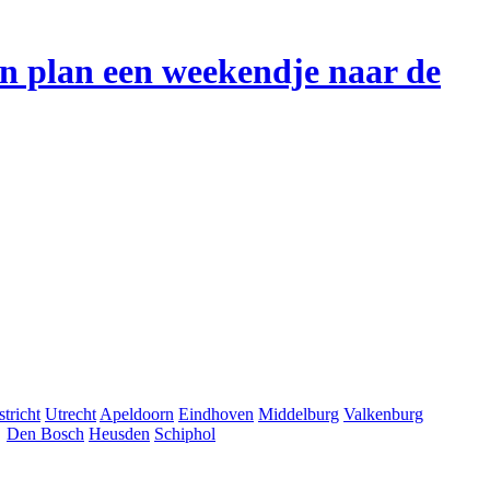
en plan een weekendje naar de
tricht
Utrecht
Apeldoorn
Eindhoven
Middelburg
Valkenburg
Den Bosch
Heusden
Schiphol