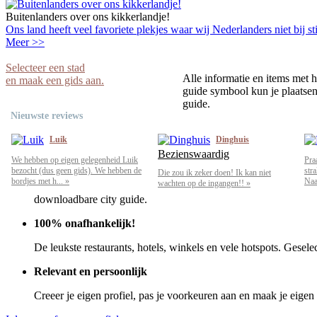
Buitenlanders over ons kikkerlandje!
Ons land heeft veel favoriete plekjes waar wij Nederlanders niet bij sti
Meer >>
Selecteer een stad
Alle informatie en items met h
en maak een gids aan.
guide symbool kun je plaatsen 
guide.
Nieuwste reviews
Luik
Dinghuis
Bezienswaardig
We hebben op eigen gelegenheid Luik
Pra
bezocht (dus geen gids). We hebben de
str
Die zou ik zeker doen! Ik kan niet
bordjes met h... »
Naar
wachten op de ingangen!! »
downloadbare city guide.
100% onafhankelijk!
De leukste restaurants, hotels, winkels en vele hotspots. Gesele
Relevant en persoonlijk
Creeer je eigen profiel, pas je voorkeuren aan en maak je eigen