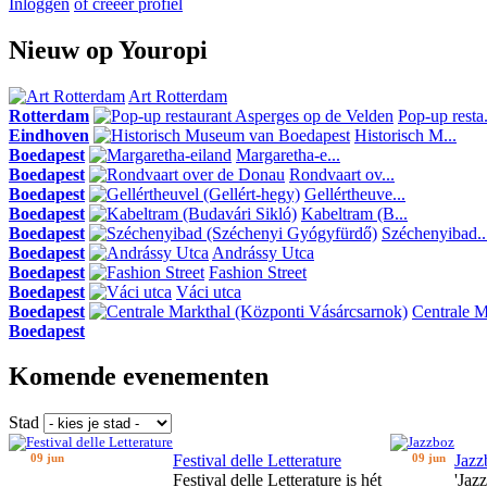
Inloggen
of creeer profiel
Nieuw op Youropi
Art Rotterdam
Rotterdam
Pop-up resta.
Eindhoven
Historisch M...
Boedapest
Margaretha-e...
Boedapest
Rondvaart ov...
Boedapest
Gellértheuve...
Boedapest
Kabeltram (B...
Boedapest
Széchenyibad..
Boedapest
Andrássy Utca
Boedapest
Fashion Street
Boedapest
Váci utca
Boedapest
Centrale Ma
Boedapest
Komende evenementen
Stad
09 jun
Festival delle Letterature
09 jun
Jazz
Festival delle Letterature is hét
'Jaz