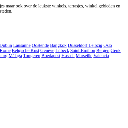
jes maar ook over de leukste winkels, terrasjes, winkel gebieden en
steden.
Dublin
Lausanne
Oostende
Bangkok
Düsseldorf
Leipzig
Oslo
Rome
Belgische Kust
Genève
Lübeck
Saint-Emilion
Bergen
Genk
burg
Málaga
Tongeren
Boedapest
Hasselt
Marseille
Valencia