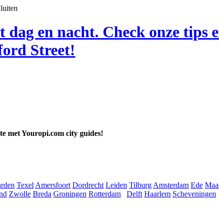
luiten
t dag en nacht. Check onze tips 
ord Street!
ate met Youropi.com city guides!
rden
Texel
Amersfoort
Dordrecht
Leiden
Tilburg
Amsterdam
Ede
Maas
nd
Zwolle
Breda
Groningen
Rotterdam
Delft
Haarlem
Scheveningen