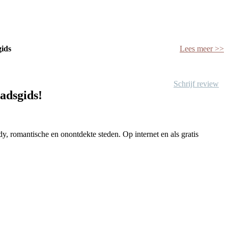
gids
Lees meer >>
Schrijf review
tadsgids!
y, romantische en onontdekte steden. Op internet en als gratis