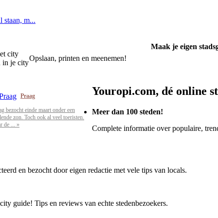
l staan, m...
Maak je eigen stads
et city
Opslaan, printen en meenemen!
in je city
Youropi.com, dé online s
Praag
ag bezocht einde maart onder een
Meer dan 100 steden!
alende zon. Toch ook al veel toeristen.
 de ... »
Complete informatie over populaire, trend
cteerd en bezocht door eigen redactie met vele tips van locals.
 city guide! Tips en reviews van echte stedenbezoekers.