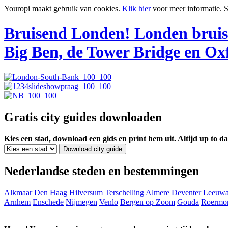
Youropi maakt gebruik van cookies.
Klik hier
voor meer informatie.
S
Bruisend Londen!
Londen bruis
Big Ben, de Tower Bridge en Oxf
Gratis city guides downloaden
Kies een stad, download een gids en print hem uit. Altijd up to d
Nederlandse steden en bestemmingen
Alkmaar
Den Haag
Hilversum
Terschelling
Almere
Deventer
Leeuwa
Arnhem
Enschede
Nijmegen
Venlo
Bergen op Zoom
Gouda
Roermo