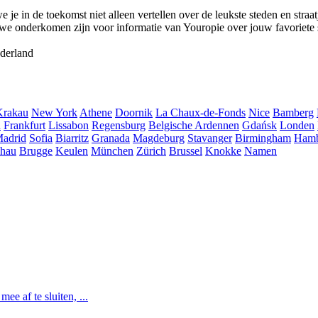
e in de toekomst niet alleen vertellen over de leukste steden en straat
we onderkomen zijn voor informatie van Youropie over jouw favoriete 
derland
Krakau
New York
Athene
Doornik
La Chaux-de-Fonds
Nice
Bamberg
h
Frankfurt
Lissabon
Regensburg
Belgische Ardennen
Gdańsk
Londen
adrid
Sofia
Biarritz
Granada
Magdeburg
Stavanger
Birmingham
Ham
hau
Brugge
Keulen
München
Zürich
Brussel
Knokke
Namen
e af te sluiten, ...