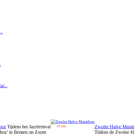
..
.
r...
boz
Tijdens het Jazzfestival
10 jun
Zwolse Halve Marat
zboz' in Bergen op Zoom
Tijdens de Zwolse H