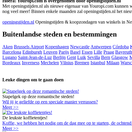
Hoera! Youropi.com is overgenomen door openingstijden.nl
Met openingstijden.nl als nieuwe eigenaar van Youropi.com kunnen we j
nog veel meer! Binnen enkele maanden zal openingstijden.nl het nieu
openingstijden.nl
Openingstijden & koopzondagen van winkels in Ne
Buitenlandse steden en bestemmingen
Aken
Brussels Airport
Kopenhagen
Newcastle
Antwerpen
Córdoba
Barcelona
Edinburgh
Leuven
Parijs
Basel
Essen
Lille
Praag
Bayreut
Lugano
Saint-Jean-de-Luz
Berlijn
Gent
Luik
Sevilla
Bern
Glasgow
M
Bordeaux
Inverness
Mechelen
Vilnius
Bremen
Istanbul
Milaan
Warsc
Leuke dingen om te gaan doen
Stapelgek op deze romantische steden!
Wil jij je geliefde op een speciale manier verrassen?
Meer >>
De leukste koffietentjes!
Koffie, we hebben het nodig om de dag mee op te starten, de ochtend me
Meer >>