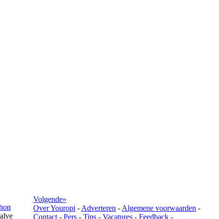
Volgende»
hon
Over Youropi
-
Adverteren
-
Algemene voorwaarden
-
alve
Contact
-
Pers
-
Tips
-
Vacatures
-
Feedback
-