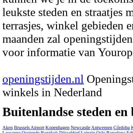
leukste steden en straatjes 
terrasjes, winkel gebieden 
maanden zal openingstijden
voor informatie van Youropi
openingstijden.nl
Openingst
winkels in Nederland
Buitenlandse steden en
Aken
Brussels Airport
Kopenhagen
Newcastle
Antwerpen
Córdoba
Lausanne
Oostende
Bangkok
Düsseldorf
Leipzig
Oslo
Barcelona
Ed