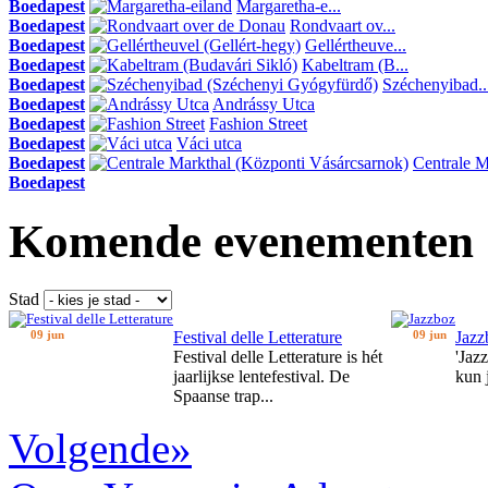
Boedapest
Margaretha-e...
Boedapest
Rondvaart ov...
Boedapest
Gellértheuve...
Boedapest
Kabeltram (B...
Boedapest
Széchenyibad..
Boedapest
Andrássy Utca
Boedapest
Fashion Street
Boedapest
Váci utca
Boedapest
Centrale Ma
Boedapest
Komende evenementen
Stad
09 jun
Festival delle Letterature
09 jun
Jazz
Festival delle Letterature is hét
'Jaz
jaarlijkse lentefestival. De
kun 
Spaanse trap...
Volgende»