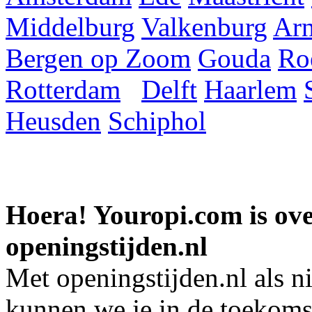
Middelburg
Valkenburg
Ar
Bergen op Zoom
Gouda
Ro
Rotterdam
Delft
Haarlem
Heusden
Schiphol
Hoera! Youropi.com is o
openingstijden.nl
Met openingstijden.nl als 
kunnen we je in de toekomst