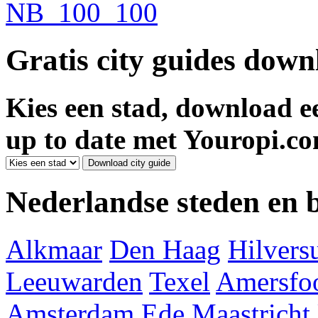
Gratis city guides dow
Kies een stad, download ee
up to date met Youropi.co
Nederlandse steden en
Alkmaar
Den Haag
Hilver
Leeuwarden
Texel
Amersfoo
Amsterdam
Ede
Maastricht