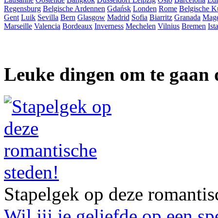
Regensburg
Belgische Ardennen
Gdańsk
Londen
Rome
Belgische K
Gent
Luik
Sevilla
Bern
Glasgow
Madrid
Sofia
Biarritz
Granada
Mag
Marseille
Valencia
Bordeaux
Inverness
Mechelen
Vilnius
Bremen
Ist
Leuke dingen om te gaan 
Stapelgek op deze romantis
Wil jij je geliefde op een s