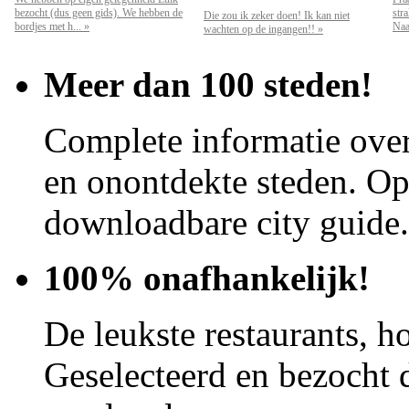
bezocht (dus geen gids). We hebben de
str
Die zou ik zeker doen! Ik kan niet
bordjes met h... »
Naar
wachten op de ingangen!! »
Meer dan 100 steden!
Complete informatie over
en onontdekte steden. Op 
downloadbare city guide.
100% onafhankelijk!
De leukste restaurants, ho
Geselecteerd en bezocht d