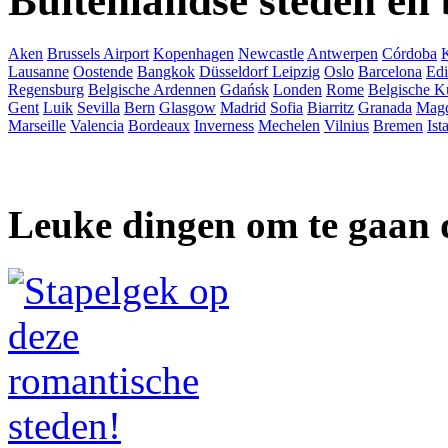
Buitenlandse steden en
Aken
Brussels Airport
Kopenhagen
Newcastle
Antwerpen
Córdoba
Lausanne
Oostende
Bangkok
Düsseldorf
Leipzig
Oslo
Barcelona
Ed
Regensburg
Belgische Ardennen
Gdańsk
Londen
Rome
Belgische K
Gent
Luik
Sevilla
Bern
Glasgow
Madrid
Sofia
Biarritz
Granada
Mag
Marseille
Valencia
Bordeaux
Inverness
Mechelen
Vilnius
Bremen
Ist
Leuke dingen om te gaan 