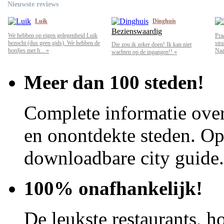
Nieuwste reviews
Luik
Dinghuis
Bezienswaardig
We hebben op eigen gelegenheid Luik
Pra
bezocht (dus geen gids). We hebben de
str
Die zou ik zeker doen! Ik kan niet
bordjes met h... »
Naar
wachten op de ingangen!! »
Meer dan 100 steden!
Complete informatie over
en onontdekte steden. Op 
downloadbare city guide.
100% onafhankelijk!
De leukste restaurants, ho