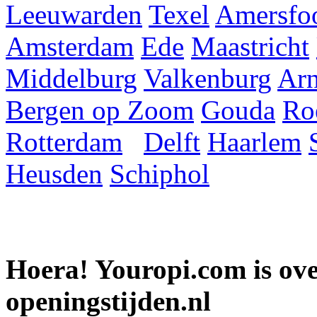
Leeuwarden
Texel
Amersfoo
Amsterdam
Ede
Maastricht
Middelburg
Valkenburg
Ar
Bergen op Zoom
Gouda
Ro
Rotterdam
Delft
Haarlem
Heusden
Schiphol
Hoera! Youropi.com is o
openingstijden.nl