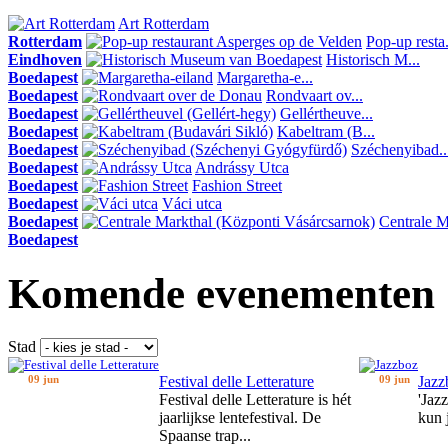
Art Rotterdam
Rotterdam
Pop-up resta.
Eindhoven
Historisch M...
Boedapest
Margaretha-e...
Boedapest
Rondvaart ov...
Boedapest
Gellértheuve...
Boedapest
Kabeltram (B...
Boedapest
Széchenyibad..
Boedapest
Andrássy Utca
Boedapest
Fashion Street
Boedapest
Váci utca
Boedapest
Centrale Ma
Boedapest
Komende evenementen
Stad
09 jun
Festival delle Letterature
09 jun
Jazz
Festival delle Letterature is hét
'Jaz
jaarlijkse lentefestival. De
kun 
Spaanse trap...