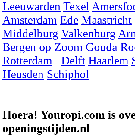
Leeuwarden
Texel
Amersfoo
Amsterdam
Ede
Maastricht
Middelburg
Valkenburg
Ar
Bergen op Zoom
Gouda
Ro
Rotterdam
Delft
Haarlem
Heusden
Schiphol
Hoera! Youropi.com is o
openingstijden.nl