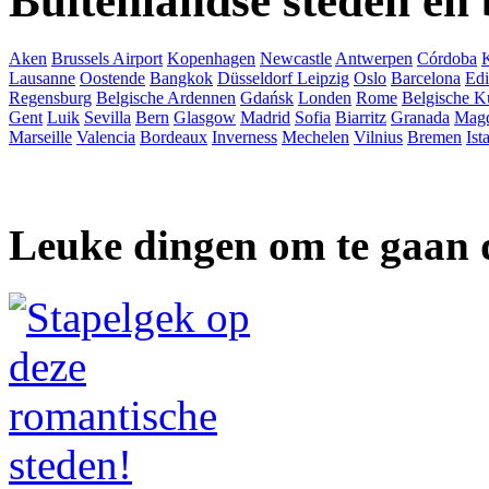
Buitenlandse steden en
Aken
Brussels Airport
Kopenhagen
Newcastle
Antwerpen
Córdoba
Lausanne
Oostende
Bangkok
Düsseldorf
Leipzig
Oslo
Barcelona
Ed
Regensburg
Belgische Ardennen
Gdańsk
Londen
Rome
Belgische K
Gent
Luik
Sevilla
Bern
Glasgow
Madrid
Sofia
Biarritz
Granada
Mag
Marseille
Valencia
Bordeaux
Inverness
Mechelen
Vilnius
Bremen
Ist
Leuke dingen om te gaan 