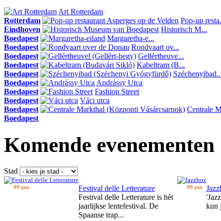
Art Rotterdam
Rotterdam
Pop-up resta.
Eindhoven
Historisch M...
Boedapest
Margaretha-e...
Boedapest
Rondvaart ov...
Boedapest
Gellértheuve...
Boedapest
Kabeltram (B...
Boedapest
Széchenyibad..
Boedapest
Andrássy Utca
Boedapest
Fashion Street
Boedapest
Váci utca
Boedapest
Centrale Ma
Boedapest
Komende evenementen
Stad
09 jun
Festival delle Letterature
09 jun
Jazz
Festival delle Letterature is hét
'Jaz
jaarlijkse lentefestival. De
kun 
Spaanse trap...