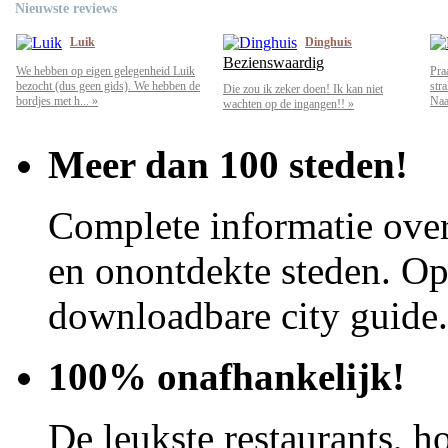
Nieuwste reviews
Luik
Dinghuis
Bezienswaardig
We hebben op eigen gelegenheid Luik
Pra
bezocht (dus geen gids). We hebben de
str
Die zou ik zeker doen! Ik kan niet
bordjes met h... »
Naar
wachten op de ingangen!! »
Meer dan 100 steden!
Complete informatie over
en onontdekte steden. Op 
downloadbare city guide.
100% onafhankelijk!
De leukste restaurants, ho