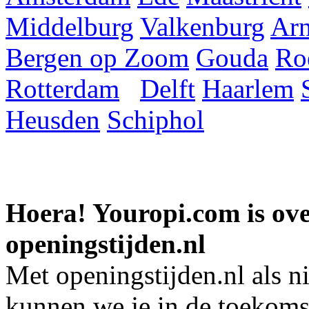
Middelburg
Valkenburg
Ar
Bergen op Zoom
Gouda
Ro
Rotterdam
Delft
Haarlem
Heusden
Schiphol
Hoera! Youropi.com is o
openingstijden.nl
Met openingstijden.nl als 
kunnen we je in de toekomst