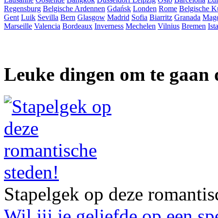
Regensburg
Belgische Ardennen
Gdańsk
Londen
Rome
Belgische K
Gent
Luik
Sevilla
Bern
Glasgow
Madrid
Sofia
Biarritz
Granada
Mag
Marseille
Valencia
Bordeaux
Inverness
Mechelen
Vilnius
Bremen
Ist
Leuke dingen om te gaan 
Stapelgek op deze romantis
Wil jij je geliefde op een s