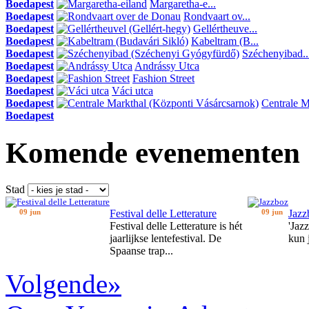
Boedapest
Margaretha-e...
Boedapest
Rondvaart ov...
Boedapest
Gellértheuve...
Boedapest
Kabeltram (B...
Boedapest
Széchenyibad..
Boedapest
Andrássy Utca
Boedapest
Fashion Street
Boedapest
Váci utca
Boedapest
Centrale Ma
Boedapest
Komende evenementen
Stad
09 jun
Festival delle Letterature
09 jun
Jazz
Festival delle Letterature is hét
'Jaz
jaarlijkse lentefestival. De
kun 
Spaanse trap...
Volgende»