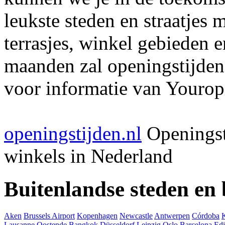
leukste steden en straatjes 
terrasjes, winkel gebieden 
maanden zal openingstijden
voor informatie van Youropi
openingstijden.nl
Openingst
winkels in Nederland
Buitenlandse steden en
Aken
Brussels Airport
Kopenhagen
Newcastle
Antwerpen
Córdoba
Lausanne
Oostende
Bangkok
Düsseldorf
Leipzig
Oslo
Barcelona
Ed