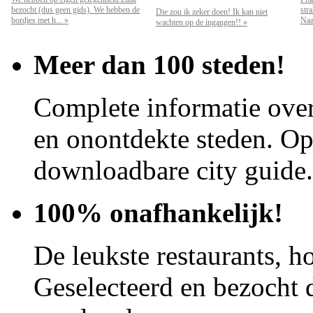
bezocht (dus geen gids). We hebben de
str
Die zou ik zeker doen! Ik kan niet
bordjes met h... »
Naar
wachten op de ingangen!! »
Meer dan 100 steden!
Complete informatie over
en onontdekte steden. Op 
downloadbare city guide.
100% onafhankelijk!
De leukste restaurants, ho
Geselecteerd en bezocht d