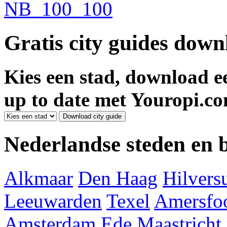
Gratis city guides dow
Kies een stad, download ee
up to date met Youropi.co
Nederlandse steden en
Alkmaar
Den Haag
Hilver
Leeuwarden
Texel
Amersfoo
Amsterdam
Ede
Maastricht