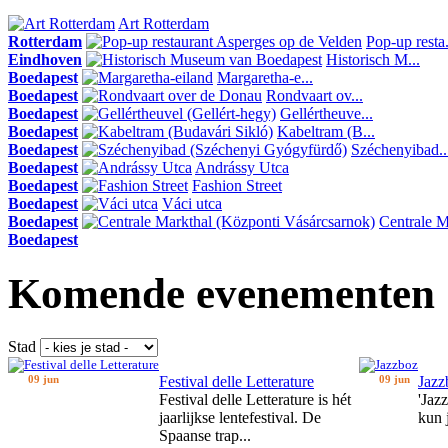
Art Rotterdam
Rotterdam
Pop-up resta.
Eindhoven
Historisch M...
Boedapest
Margaretha-e...
Boedapest
Rondvaart ov...
Boedapest
Gellértheuve...
Boedapest
Kabeltram (B...
Boedapest
Széchenyibad..
Boedapest
Andrássy Utca
Boedapest
Fashion Street
Boedapest
Váci utca
Boedapest
Centrale Ma
Boedapest
Komende evenementen
Stad
09 jun
Festival delle Letterature
09 jun
Jazz
Festival delle Letterature is hét
'Jaz
jaarlijkse lentefestival. De
kun 
Spaanse trap...