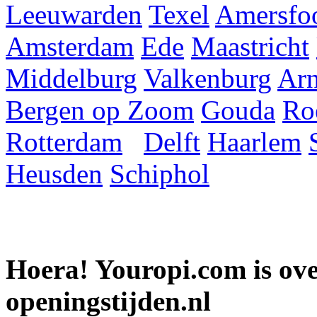
Leeuwarden
Texel
Amersfoo
Amsterdam
Ede
Maastricht
Middelburg
Valkenburg
Ar
Bergen op Zoom
Gouda
Ro
Rotterdam
Delft
Haarlem
Heusden
Schiphol
Hoera! Youropi.com is o
openingstijden.nl