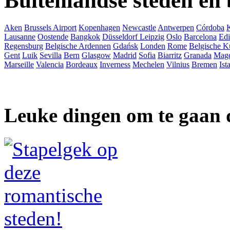
Buitenlandse steden en
Aken
Brussels Airport
Kopenhagen
Newcastle
Antwerpen
Córdoba
Lausanne
Oostende
Bangkok
Düsseldorf
Leipzig
Oslo
Barcelona
Ed
Regensburg
Belgische Ardennen
Gdańsk
Londen
Rome
Belgische K
Gent
Luik
Sevilla
Bern
Glasgow
Madrid
Sofia
Biarritz
Granada
Mag
Marseille
Valencia
Bordeaux
Inverness
Mechelen
Vilnius
Bremen
Ist
Leuke dingen om te gaan 