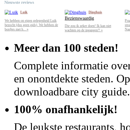
Nieuwste reviews
Luik
Dinghuis
Bezienswaardig
We hebben op eigen gelegenheid Luik
Pra
bezocht (dus geen gids). We hebben de
str
Die zou ik zeker doen! Ik kan niet
bordjes met h... »
Naar
wachten op de ingangen!! »
Meer dan 100 steden!
Complete informatie over
en onontdekte steden. Op 
downloadbare city guide.
100% onafhankelijk!
De leukste restaurants, ho