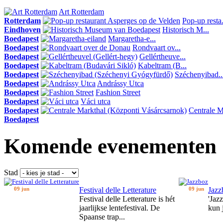
Art Rotterdam
Rotterdam
Pop-up resta.
Eindhoven
Historisch M...
Boedapest
Margaretha-e...
Boedapest
Rondvaart ov...
Boedapest
Gellértheuve...
Boedapest
Kabeltram (B...
Boedapest
Széchenyibad..
Boedapest
Andrássy Utca
Boedapest
Fashion Street
Boedapest
Váci utca
Boedapest
Centrale Ma
Boedapest
Komende evenementen
Stad
09 jun
Festival delle Letterature
09 jun
Jazz
Festival delle Letterature is hét
'Jaz
jaarlijkse lentefestival. De
kun 
Spaanse trap...