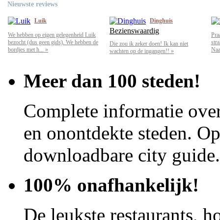
Nieuwste reviews
Luik
Dinghuis
Bezienswaardig
We hebben op eigen gelegenheid Luik
Pra
bezocht (dus geen gids). We hebben de
str
Die zou ik zeker doen! Ik kan niet
bordjes met h... »
Naar
wachten op de ingangen!! »
Meer dan 100 steden!
Complete informatie over
en onontdekte steden. Op 
downloadbare city guide.
100% onafhankelijk!
De leukste restaurants, ho