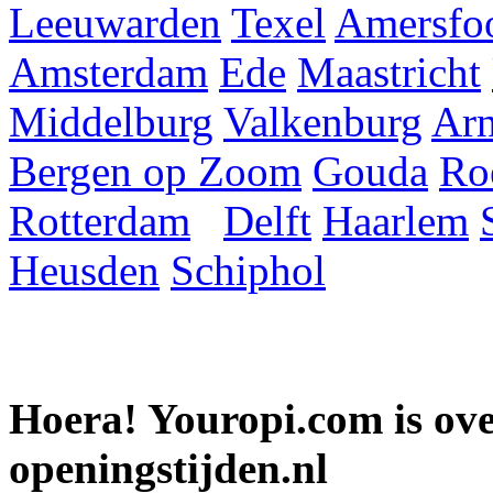
Leeuwarden
Texel
Amersfoo
Amsterdam
Ede
Maastricht
Middelburg
Valkenburg
Ar
Bergen op Zoom
Gouda
Ro
Rotterdam
Delft
Haarlem
Heusden
Schiphol
Hoera! Youropi.com is o
openingstijden.nl