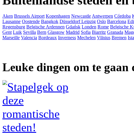
Buitenlandse steden en
Aken
Brussels Airport
Kopenhagen
Newcastle
Antwerpen
Córdoba
Lausanne
Oostende
Bangkok
Düsseldorf
Leipzig
Oslo
Barcelona
Ed
Regensburg
Belgische Ardennen
Gdańsk
Londen
Rome
Belgische K
Gent
Luik
Sevilla
Bern
Glasgow
Madrid
Sofia
Biarritz
Granada
Mag
Marseille
Valencia
Bordeaux
Inverness
Mechelen
Vilnius
Bremen
Ist
Leuke dingen om te gaan 