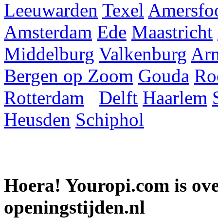
Leeuwarden
Texel
Amersfoo
Amsterdam
Ede
Maastricht
Middelburg
Valkenburg
Ar
Bergen op Zoom
Gouda
Ro
Rotterdam
Delft
Haarlem
Heusden
Schiphol
Hoera! Youropi.com is o
openingstijden.nl