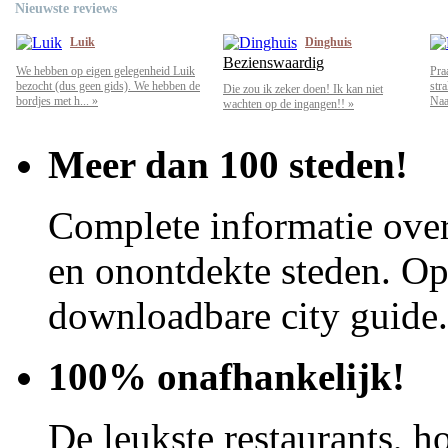
Nieuwste reviews
Luik
Dinghuis
Bezienswaardig
We hebben op eigen gelegenheid Luik
Pra
bezocht (dus geen gids). We hebben de
str
Die zou ik zeker doen! Ik kan niet
bordjes met h... »
Naar
wachten op de ingangen!! »
Meer dan 100 steden!
Complete informatie over
en onontdekte steden. Op 
downloadbare city guide.
100% onafhankelijk!
De leukste restaurants, ho