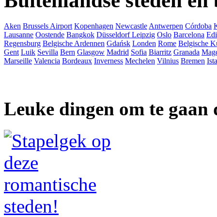
Buitenlandse steden en
Aken
Brussels Airport
Kopenhagen
Newcastle
Antwerpen
Córdoba
Lausanne
Oostende
Bangkok
Düsseldorf
Leipzig
Oslo
Barcelona
Ed
Regensburg
Belgische Ardennen
Gdańsk
Londen
Rome
Belgische K
Gent
Luik
Sevilla
Bern
Glasgow
Madrid
Sofia
Biarritz
Granada
Mag
Marseille
Valencia
Bordeaux
Inverness
Mechelen
Vilnius
Bremen
Ist
Leuke dingen om te gaan 