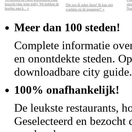
bezocht (dus geen gids). We hebben de
str
Die zou ik zeker doen! Ik kan niet
bordjes met h... »
Naar
wachten op de ingangen!! »
Meer dan 100 steden!
Complete informatie over
en onontdekte steden. Op 
downloadbare city guide.
100% onafhankelijk!
De leukste restaurants, ho
Geselecteerd en bezocht d