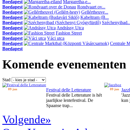
Boedapest
Margaretha-e...
Boedapest
Rondvaart ov...
Boedapest
Gellértheuve...
Boedapest
Kabeltram (B...
Boedapest
Széchenyibad..
Boedapest
Andrássy Utca
Boedapest
Fashion Street
Boedapest
Váci utca
Boedapest
Centrale Ma
Boedapest
Komende evenementen
Stad
09 jun
Festival delle Letterature
09 jun
Jazz
Festival delle Letterature is hét
'Jaz
jaarlijkse lentefestival. De
kun 
Spaanse trap...
Volgende»