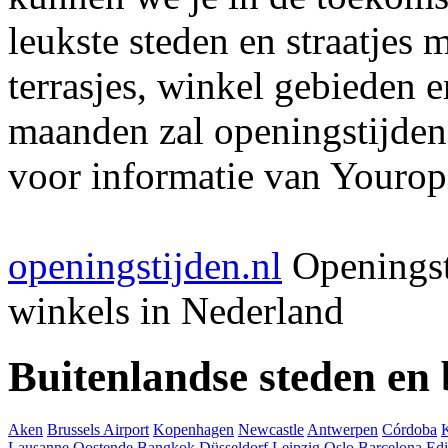
leukste steden en straatjes 
terrasjes, winkel gebieden 
maanden zal openingstijden
voor informatie van Youropi
openingstijden.nl
Openingst
winkels in Nederland
Buitenlandse steden en
Aken
Brussels Airport
Kopenhagen
Newcastle
Antwerpen
Córdoba
Lausanne
Oostende
Bangkok
Düsseldorf
Leipzig
Oslo
Barcelona
Ed