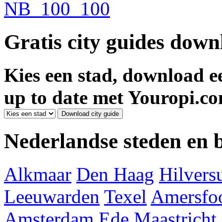
Gratis city guides dow
Kies een stad, download ee
up to date met Youropi.co
Nederlandse steden en
Alkmaar
Den Haag
Hilver
Leeuwarden
Texel
Amersfoo
Amsterdam
Ede
Maastricht