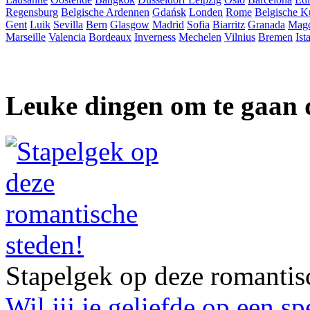
Regensburg
Belgische Ardennen
Gdańsk
Londen
Rome
Belgische K
Gent
Luik
Sevilla
Bern
Glasgow
Madrid
Sofia
Biarritz
Granada
Mag
Marseille
Valencia
Bordeaux
Inverness
Mechelen
Vilnius
Bremen
Ist
Leuke dingen om te gaan 
Stapelgek op deze romantis
Wil jij je geliefde op een s