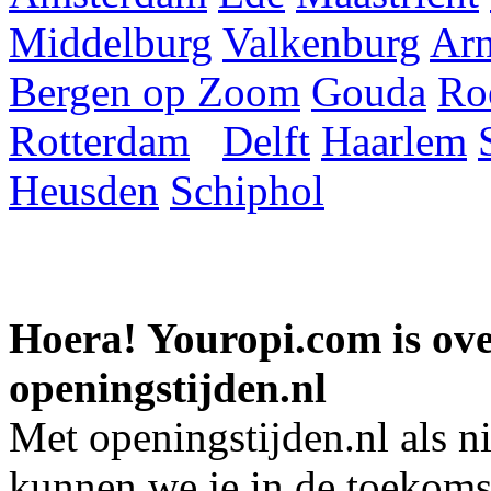
Middelburg
Valkenburg
Ar
Bergen op Zoom
Gouda
Ro
Rotterdam
Delft
Haarlem
Heusden
Schiphol
Hoera! Youropi.com is o
openingstijden.nl
Met openingstijden.nl als 
kunnen we je in de toekomst