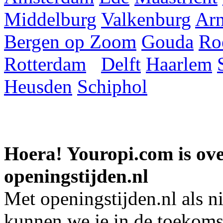
Middelburg
Valkenburg
Ar
Bergen op Zoom
Gouda
Ro
Rotterdam
Delft
Haarlem
Heusden
Schiphol
Hoera! Youropi.com is o
openingstijden.nl
Met openingstijden.nl als 
kunnen we je in de toekomst