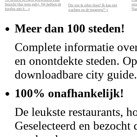
bezocht (dus geen gids). We hebben de
str
Die zou ik zeker doen! Ik kan niet
bordjes met h... »
Naar
wachten op de ingangen!! »
Meer dan 100 steden!
Complete informatie over
en onontdekte steden. Op 
downloadbare city guide.
100% onafhankelijk!
De leukste restaurants, ho
Geselecteerd en bezocht d