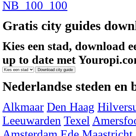
Gratis city guides dow
Kies een stad, download ee
up to date met Youropi.co
Nederlandse steden en
Alkmaar
Den Haag
Hilver
Leeuwarden
Texel
Amersfoo
Amsterdam
Ede
Maastricht