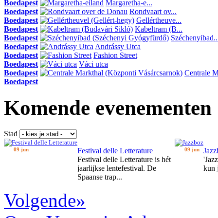
Boedapest
Margaretha-e...
Boedapest
Rondvaart ov...
Boedapest
Gellértheuve...
Boedapest
Kabeltram (B...
Boedapest
Széchenyibad..
Boedapest
Andrássy Utca
Boedapest
Fashion Street
Boedapest
Váci utca
Boedapest
Centrale Ma
Boedapest
Komende evenementen
Stad
09 jun
Festival delle Letterature
09 jun
Jazz
Festival delle Letterature is hét
'Jaz
jaarlijkse lentefestival. De
kun 
Spaanse trap...
Volgende»