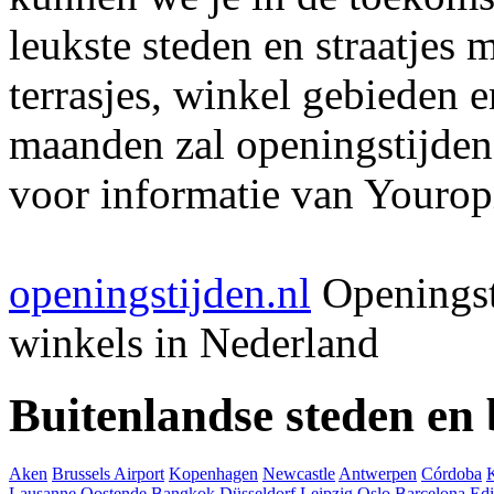
leukste steden en straatjes 
terrasjes, winkel gebieden 
maanden zal openingstijden
voor informatie van Youropi
openingstijden.nl
Openingst
winkels in Nederland
Buitenlandse steden en
Aken
Brussels Airport
Kopenhagen
Newcastle
Antwerpen
Córdoba
Lausanne
Oostende
Bangkok
Düsseldorf
Leipzig
Oslo
Barcelona
Ed