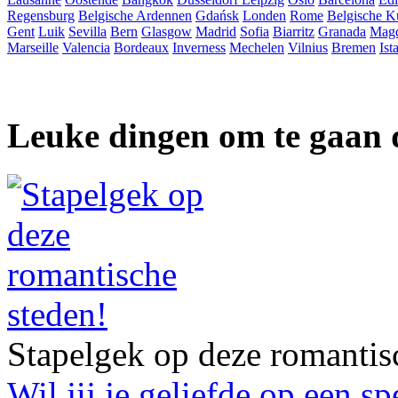
Regensburg
Belgische Ardennen
Gdańsk
Londen
Rome
Belgische K
Gent
Luik
Sevilla
Bern
Glasgow
Madrid
Sofia
Biarritz
Granada
Mag
Marseille
Valencia
Bordeaux
Inverness
Mechelen
Vilnius
Bremen
Ist
Leuke dingen om te gaan 
Stapelgek op deze romantis
Wil jij je geliefde op een s