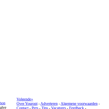
Volgende»
hon
Over Youropi
-
Adverteren
-
Algemene voorwaarden
-
alve
Contact
-
Pers
-
Tips
-
Vacatures
-
Feedback
-