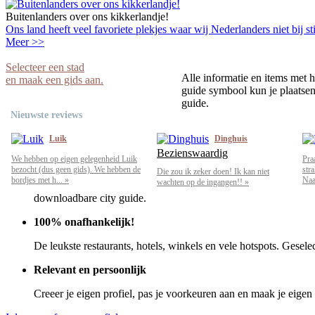
Buitenlanders over ons kikkerlandje!
Ons land heeft veel favoriete plekjes waar wij Nederlanders niet bij sti
Meer >>
Selecteer een stad
Alle informatie en items met h
en maak een gids aan.
guide symbool kun je plaatsen 
guide.
Nieuwste reviews
Luik
Dinghuis
Bezienswaardig
We hebben op eigen gelegenheid Luik
Pra
bezocht (dus geen gids). We hebben de
str
Die zou ik zeker doen! Ik kan niet
bordjes met h... »
Naar
wachten op de ingangen!! »
downloadbare city guide.
100% onafhankelijk!
De leukste restaurants, hotels, winkels en vele hotspots. Gesele
Relevant en persoonlijk
Creeer je eigen profiel, pas je voorkeuren aan en maak je eigen