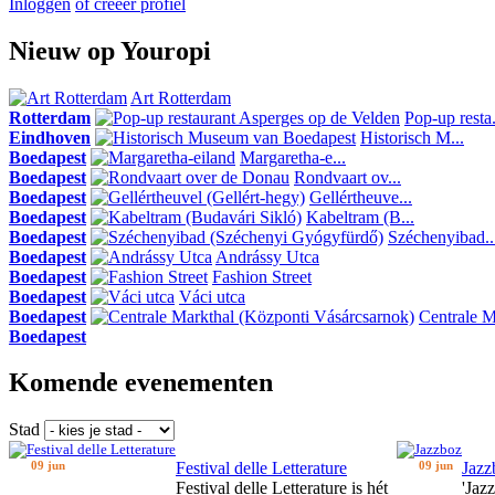
Inloggen
of creeer profiel
Nieuw op Youropi
Art Rotterdam
Rotterdam
Pop-up resta.
Eindhoven
Historisch M...
Boedapest
Margaretha-e...
Boedapest
Rondvaart ov...
Boedapest
Gellértheuve...
Boedapest
Kabeltram (B...
Boedapest
Széchenyibad..
Boedapest
Andrássy Utca
Boedapest
Fashion Street
Boedapest
Váci utca
Boedapest
Centrale Ma
Boedapest
Komende evenementen
Stad
09 jun
Festival delle Letterature
09 jun
Jazz
Festival delle Letterature is hét
'Jaz