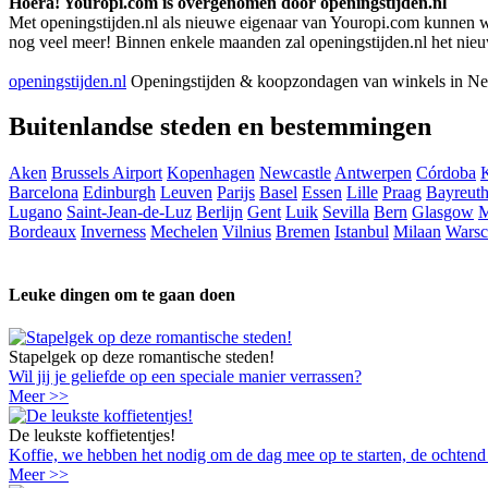
Hoera! Youropi.com is overgenomen door openingstijden.nl
Met openingstijden.nl als nieuwe eigenaar van Youropi.com kunnen we j
nog veel meer! Binnen enkele maanden zal openingstijden.nl het nieu
openingstijden.nl
Openingstijden & koopzondagen van winkels in Ne
Buitenlandse steden en bestemmingen
Aken
Brussels Airport
Kopenhagen
Newcastle
Antwerpen
Córdoba
Barcelona
Edinburgh
Leuven
Parijs
Basel
Essen
Lille
Praag
Bayreut
Lugano
Saint-Jean-de-Luz
Berlijn
Gent
Luik
Sevilla
Bern
Glasgow
M
Bordeaux
Inverness
Mechelen
Vilnius
Bremen
Istanbul
Milaan
Warsc
Leuke dingen om te gaan doen
Stapelgek op deze romantische steden!
Wil jij je geliefde op een speciale manier verrassen?
Meer >>
De leukste koffietentjes!
Koffie, we hebben het nodig om de dag mee op te starten, de ochtend me
Meer >>