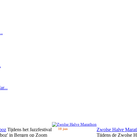
..
.
r...
boz
Tijdens het Jazzfestival
10 jun
Zwolse Halve Marat
zboz' in Bergen op Zoom
Tijdens de Zwolse H