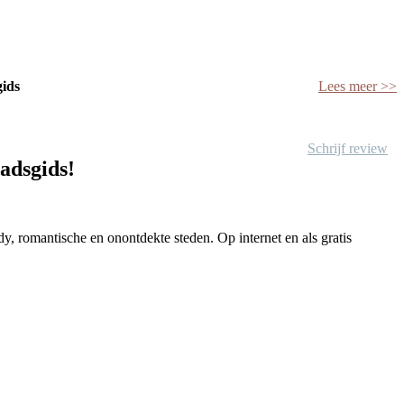
gids
Lees meer >>
Schrijf review
tadsgids!
y, romantische en onontdekte steden. Op internet en als gratis