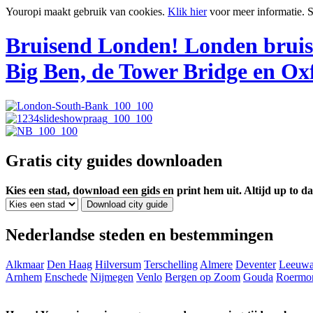
Youropi maakt gebruik van cookies.
Klik hier
voor meer informatie.
S
Bruisend Londen!
Londen bruis
Big Ben, de Tower Bridge en Oxf
Gratis city guides downloaden
Kies een stad, download een gids en print hem uit. Altijd up to d
Nederlandse steden en bestemmingen
Alkmaar
Den Haag
Hilversum
Terschelling
Almere
Deventer
Leeuwa
Arnhem
Enschede
Nijmegen
Venlo
Bergen op Zoom
Gouda
Roermo