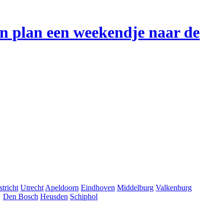
en plan een weekendje naar de
tricht
Utrecht
Apeldoorn
Eindhoven
Middelburg
Valkenburg
Den Bosch
Heusden
Schiphol