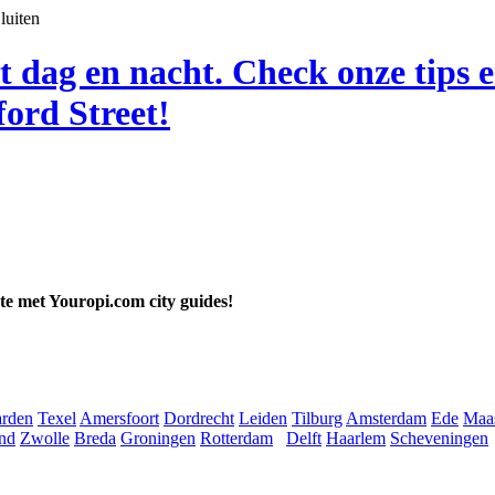
luiten
t dag en nacht. Check onze tips 
ord Street!
ate met Youropi.com city guides!
rden
Texel
Amersfoort
Dordrecht
Leiden
Tilburg
Amsterdam
Ede
Maas
nd
Zwolle
Breda
Groningen
Rotterdam
Delft
Haarlem
Scheveningen