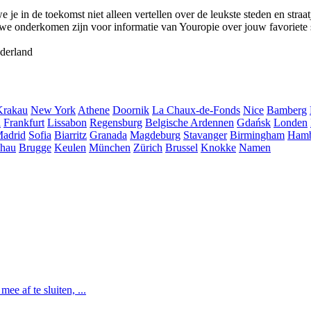
e in de toekomst niet alleen vertellen over de leukste steden en straat
we onderkomen zijn voor informatie van Youropie over jouw favoriete 
derland
Krakau
New York
Athene
Doornik
La Chaux-de-Fonds
Nice
Bamberg
h
Frankfurt
Lissabon
Regensburg
Belgische Ardennen
Gdańsk
Londen
adrid
Sofia
Biarritz
Granada
Magdeburg
Stavanger
Birmingham
Ham
hau
Brugge
Keulen
München
Zürich
Brussel
Knokke
Namen
e af te sluiten, ...