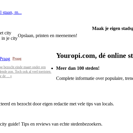
l staan, m...
Maak je eigen stads
et city
Opslaan, printen en meenemen!
in je city
Youropi.com, dé online s
Praag
ag bezocht einde maart onder een
Meer dan 100 steden!
alende zon. Toch ook al veel toeristen.
 de ... »
Complete informatie over populaire, trend
cteerd en bezocht door eigen redactie met vele tips van locals.
 city guide! Tips en reviews van echte stedenbezoekers.