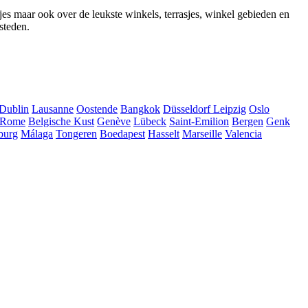
jes maar ook over de leukste winkels, terrasjes, winkel gebieden en
steden.
Dublin
Lausanne
Oostende
Bangkok
Düsseldorf
Leipzig
Oslo
Rome
Belgische Kust
Genève
Lübeck
Saint-Emilion
Bergen
Genk
burg
Málaga
Tongeren
Boedapest
Hasselt
Marseille
Valencia