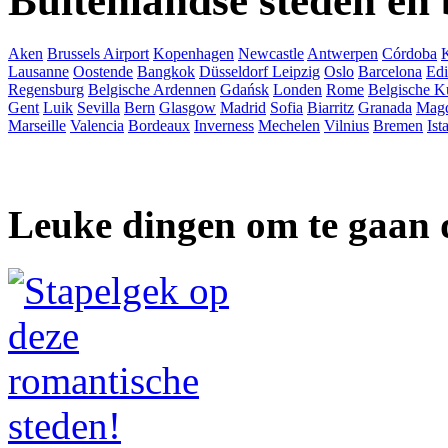
Buitenlandse steden en
Aken
Brussels Airport
Kopenhagen
Newcastle
Antwerpen
Córdoba
Lausanne
Oostende
Bangkok
Düsseldorf
Leipzig
Oslo
Barcelona
Ed
Regensburg
Belgische Ardennen
Gdańsk
Londen
Rome
Belgische K
Gent
Luik
Sevilla
Bern
Glasgow
Madrid
Sofia
Biarritz
Granada
Mag
Marseille
Valencia
Bordeaux
Inverness
Mechelen
Vilnius
Bremen
Ist
Leuke dingen om te gaan 