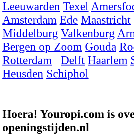
Leeuwarden
Texel
Amersfoo
Amsterdam
Ede
Maastricht
Middelburg
Valkenburg
Ar
Bergen op Zoom
Gouda
Ro
Rotterdam
Delft
Haarlem
Heusden
Schiphol
Hoera! Youropi.com is o
openingstijden.nl