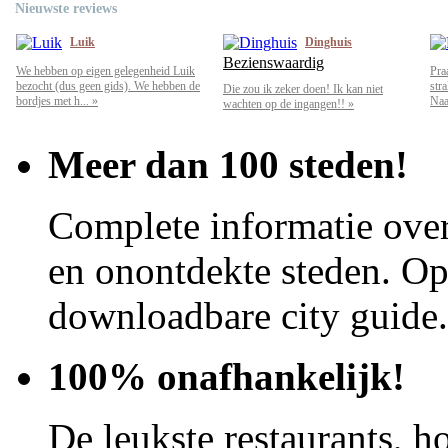
Nieuwste reviews
Luik
Dinghuis
Bezienswaardig
We hebben op eigen gelegenheid Luik
Pra
bezocht (dus geen gids). We hebben de
str
Die zou ik zeker doen! Ik kan niet
bordjes met h... »
Naar
wachten op de ingangen!! »
Meer dan 100 steden!
Complete informatie over
en onontdekte steden. Op 
downloadbare city guide.
100% onafhankelijk!
De leukste restaurants, ho