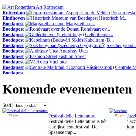
Art Rotterdam
Rotterdam
Pop-up resta.
Eindhoven
Historisch M...
Boedapest
Margaretha-e...
Boedapest
Rondvaart ov...
Boedapest
Gellértheuve...
Boedapest
Kabeltram (B...
Boedapest
Széchenyibad..
Boedapest
Andrássy Utca
Boedapest
Fashion Street
Boedapest
Váci utca
Boedapest
Centrale Ma
Boedapest
Komende evenementen
Stad
09 jun
Festival delle Letterature
09 jun
Jazz
Festival delle Letterature is hét
'Jaz
jaarlijkse lentefestival. De
kun 
Spaanse trap...