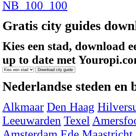
Gratis city guides dow
Kies een stad, download ee
up to date met Youropi.co
Nederlandse steden en
Alkmaar
Den Haag
Hilver
Leeuwarden
Texel
Amersfoo
Amsterdam
Ede
Maastricht