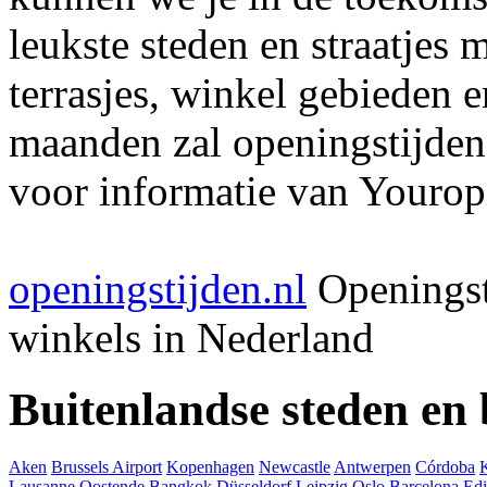
leukste steden en straatjes 
terrasjes, winkel gebieden 
maanden zal openingstijden
voor informatie van Youropi
openingstijden.nl
Openingst
winkels in Nederland
Buitenlandse steden en
Aken
Brussels Airport
Kopenhagen
Newcastle
Antwerpen
Córdoba
Lausanne
Oostende
Bangkok
Düsseldorf
Leipzig
Oslo
Barcelona
Ed