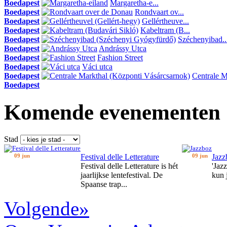
Boedapest
Margaretha-e...
Boedapest
Rondvaart ov...
Boedapest
Gellértheuve...
Boedapest
Kabeltram (B...
Boedapest
Széchenyibad..
Boedapest
Andrássy Utca
Boedapest
Fashion Street
Boedapest
Váci utca
Boedapest
Centrale Ma
Boedapest
Komende evenementen
Stad
09 jun
Festival delle Letterature
09 jun
Jazz
Festival delle Letterature is hét
'Jaz
jaarlijkse lentefestival. De
kun 
Spaanse trap...
Volgende»