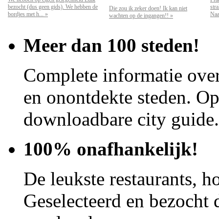
bezocht (dus geen gids). We hebben de
str
Die zou ik zeker doen! Ik kan niet
bordjes met h... »
Naar
wachten op de ingangen!! »
Meer dan 100 steden!
Complete informatie over
en onontdekte steden. Op 
downloadbare city guide.
100% onafhankelijk!
De leukste restaurants, ho
Geselecteerd en bezocht d