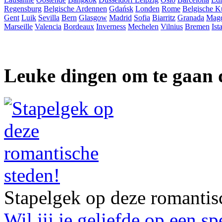
Regensburg
Belgische Ardennen
Gdańsk
Londen
Rome
Belgische K
Gent
Luik
Sevilla
Bern
Glasgow
Madrid
Sofia
Biarritz
Granada
Mag
Marseille
Valencia
Bordeaux
Inverness
Mechelen
Vilnius
Bremen
Ist
Leuke dingen om te gaan 
Stapelgek op deze romantis
Wil jij je geliefde op een s