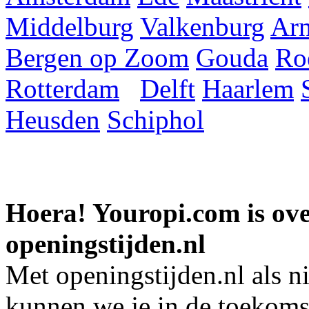
Middelburg
Valkenburg
Ar
Bergen op Zoom
Gouda
Ro
Rotterdam
Delft
Haarlem
Heusden
Schiphol
Hoera! Youropi.com is o
openingstijden.nl
Met openingstijden.nl als 
kunnen we je in de toekomst