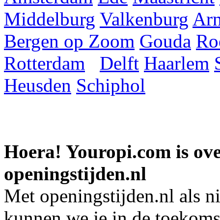
Middelburg
Valkenburg
Ar
Bergen op Zoom
Gouda
Ro
Rotterdam
Delft
Haarlem
Heusden
Schiphol
Hoera! Youropi.com is o
openingstijden.nl
Met openingstijden.nl als 
kunnen we je in de toekomst