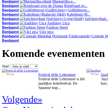
Boedapest
Margaretha-e...
Boedapest
Rondvaart ov...
Boedapest
Gellértheuve...
Boedapest
Kabeltram (B...
Boedapest
Széchenyibad..
Boedapest
Andrássy Utca
Boedapest
Fashion Street
Boedapest
Váci utca
Boedapest
Centrale Ma
Boedapest
Komende evenementen
Stad
09 jun
Festival delle Letterature
09 jun
Jazz
Festival delle Letterature is hét
'Jaz
jaarlijkse lentefestival. De
kun 
Spaanse trap...
Volgende»