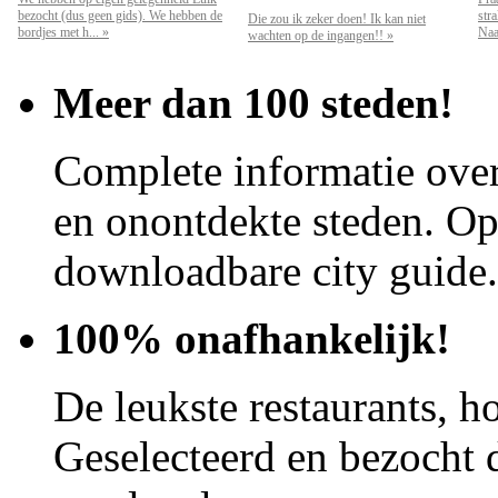
bezocht (dus geen gids). We hebben de
str
Die zou ik zeker doen! Ik kan niet
bordjes met h... »
Naar
wachten op de ingangen!! »
Meer dan 100 steden!
Complete informatie over
en onontdekte steden. Op 
downloadbare city guide.
100% onafhankelijk!
De leukste restaurants, ho
Geselecteerd en bezocht d