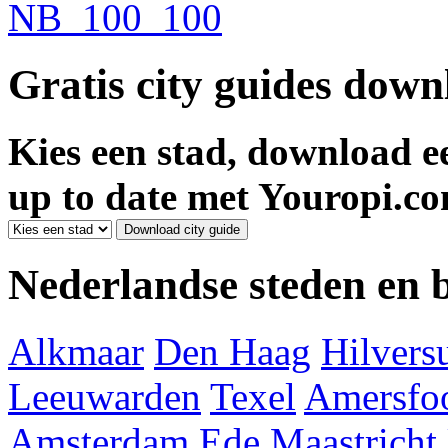
Gratis city guides dow
Kies een stad, download ee
up to date met Youropi.co
Nederlandse steden en
Alkmaar
Den Haag
Hilver
Leeuwarden
Texel
Amersfoo
Amsterdam
Ede
Maastricht