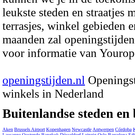
leukste steden en straatjes 
terrasjes, winkel gebieden 
maanden zal openingstijden
voor informatie van Youropi
openingstijden.nl
Openingst
winkels in Nederland
Buitenlandse steden en
Aken
Brussels Airport
Kopenhagen
Newcastle
Antwerpen
Córdoba
Lausanne
Oostende
Bangkok
Düsseldorf
Leipzig
Oslo
Barcelona
Ed