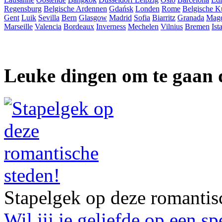
Regensburg
Belgische Ardennen
Gdańsk
Londen
Rome
Belgische K
Gent
Luik
Sevilla
Bern
Glasgow
Madrid
Sofia
Biarritz
Granada
Mag
Marseille
Valencia
Bordeaux
Inverness
Mechelen
Vilnius
Bremen
Ist
Leuke dingen om te gaan 
Stapelgek op deze romantis
Wil jij je geliefde op een s