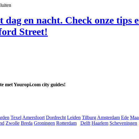
luiten
t dag en nacht. Check onze tips 
ord Street!
ate met Youropi.com city guides!
rden
Texel
Amersfoort
Dordrecht
Leiden
Tilburg
Amsterdam
Ede
Maas
nd
Zwolle
Breda
Groningen
Rotterdam
Delft
Haarlem
Scheveningen