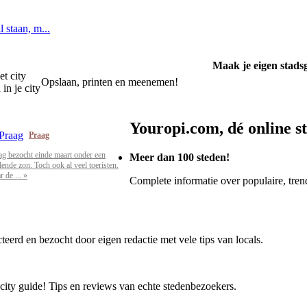
l staan, m...
Maak je eigen stads
et city
Opslaan, printen en meenemen!
in je city
Youropi.com, dé online s
Praag
ag bezocht einde maart onder een
Meer dan 100 steden!
alende zon. Toch ook al veel toeristen.
 de ... »
Complete informatie over populaire, trend
cteerd en bezocht door eigen redactie met vele tips van locals.
 city guide! Tips en reviews van echte stedenbezoekers.