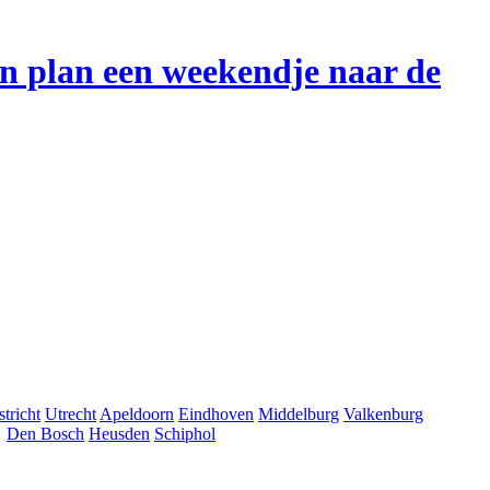
en plan een weekendje naar de
tricht
Utrecht
Apeldoorn
Eindhoven
Middelburg
Valkenburg
Den Bosch
Heusden
Schiphol