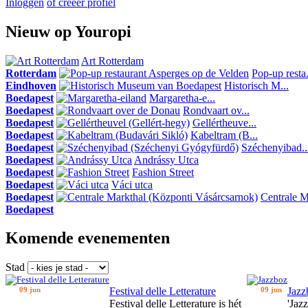
Inloggen
of creeer profiel
Nieuw op Youropi
Art Rotterdam
Rotterdam
Pop-up resta.
Eindhoven
Historisch M...
Boedapest
Margaretha-e...
Boedapest
Rondvaart ov...
Boedapest
Gellértheuve...
Boedapest
Kabeltram (B...
Boedapest
Széchenyibad..
Boedapest
Andrássy Utca
Boedapest
Fashion Street
Boedapest
Váci utca
Boedapest
Centrale Ma
Boedapest
Komende evenementen
Stad
09 jun
Festival delle Letterature
09 jun
Jazz
Festival delle Letterature is hét
'Jaz