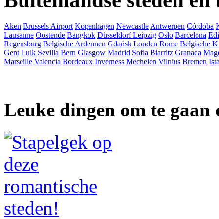
Buitenlandse steden en
Aken
Brussels Airport
Kopenhagen
Newcastle
Antwerpen
Córdoba
Lausanne
Oostende
Bangkok
Düsseldorf
Leipzig
Oslo
Barcelona
Ed
Regensburg
Belgische Ardennen
Gdańsk
Londen
Rome
Belgische K
Gent
Luik
Sevilla
Bern
Glasgow
Madrid
Sofia
Biarritz
Granada
Mag
Marseille
Valencia
Bordeaux
Inverness
Mechelen
Vilnius
Bremen
Ist
Leuke dingen om te gaan 