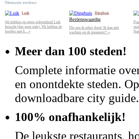
Nieuwste reviews
Luik
Dinghuis
Bezienswaardig
We hebben op eigen gelegenheid Luik
Pra
bezocht (dus geen gids). We hebben de
str
Die zou ik zeker doen! Ik kan niet
bordjes met h... »
Naar
wachten op de ingangen!! »
Meer dan 100 steden!
Complete informatie over
en onontdekte steden. Op 
downloadbare city guide.
100% onafhankelijk!
De leukste restaurants, ho