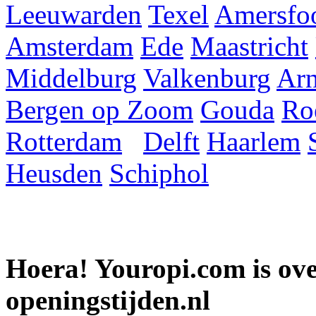
Leeuwarden
Texel
Amersfoo
Amsterdam
Ede
Maastricht
Middelburg
Valkenburg
Ar
Bergen op Zoom
Gouda
Ro
Rotterdam
Delft
Haarlem
Heusden
Schiphol
Hoera! Youropi.com is o
openingstijden.nl