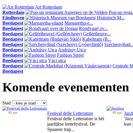
Art Rotterdam
Rotterdam
Pop-up resta.
Eindhoven
Historisch M...
Boedapest
Margaretha-e...
Boedapest
Rondvaart ov...
Boedapest
Gellértheuve...
Boedapest
Kabeltram (B...
Boedapest
Széchenyibad..
Boedapest
Andrássy Utca
Boedapest
Fashion Street
Boedapest
Váci utca
Boedapest
Centrale Ma
Boedapest
Komende evenementen
Stad
09 jun
Festival delle Letterature
09 jun
Jazz
Festival delle Letterature is hét
'Jaz
jaarlijkse lentefestival. De
kun 
Spaanse trap...